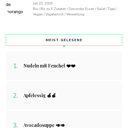
Juli 23, 2026
Bio / Bis zu 5 Zutaten / Gesundes Essen / Salat / Tipp /
Vegan / Vegetarisch / Verwertung
MEIST GELESENE
Nudeln mit Fenchel ❤️❤️
Apfelessig 🍏🍎
Avocadosuppe 🥑🥑