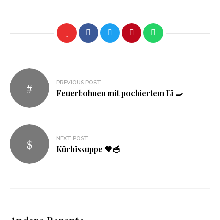
Beitragsnavigation
PREVIOUS POST
Feuerbohnen mit pochiertem Ei 🍳
NEXT POST
Kürbissuppe 🧡🥣