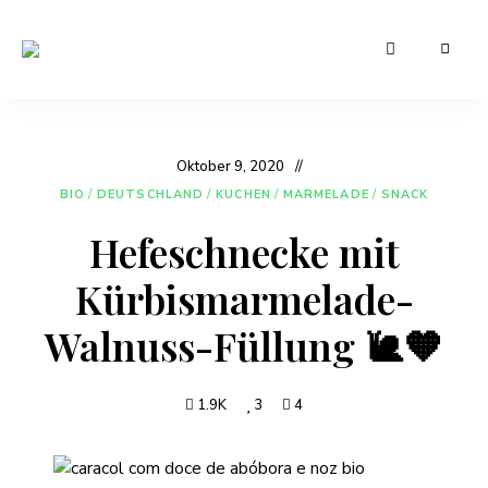
Leckere
Manu's
und
günstige
Cuisine
Rezepte
für
den
Oktober 9, 2020
Alltag
BIO
/
DEUTSCHLAND
/
KUCHEN
/
MARMELADE
/
SNACK
Hefeschnecke mit
Kürbismarmelade-
Walnuss-Füllung 🐌🧡
1.9K
3
4