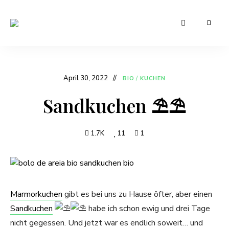
Leckere
Manu's
und
günstige
Cuisine
Rezepte
für
den
April 30, 2022
BIO
/
KUCHEN
Alltag
Sandkuchen ⛱⛱
1.7K
11
1
Marmorkuchen
gibt es bei uns zu Hause öfter, aber einen
Sandkuchen
habe ich schon ewig und drei Tage
nicht gegessen. Und jetzt war es endlich soweit… und