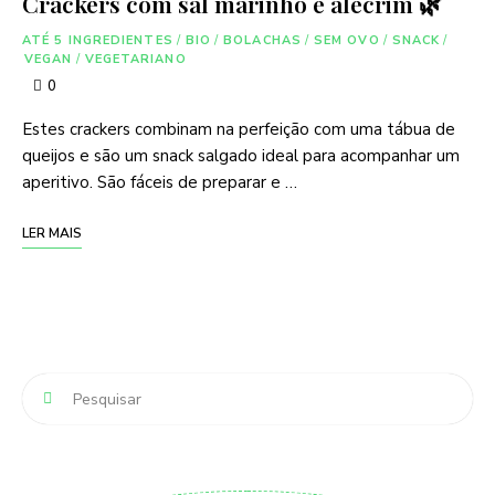
Crackers com sal marinho e alecrim 🌿
ATÉ 5 INGREDIENTES
/
BIO
/
BOLACHAS
/
SEM OVO
/
SNACK
/
VEGAN
/
VEGETARIANO
0
Estes crackers combinam na perfeição com uma tábua de
queijos e são um snack salgado ideal para acompanhar um
aperitivo. São fáceis de preparar e …
LER MAIS