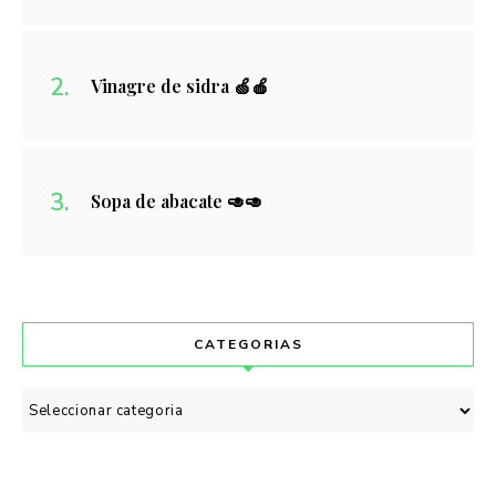
Vinagre de sidra 🍏🍎
Sopa de abacate 🥑🥑
CATEGORIAS
Categorias