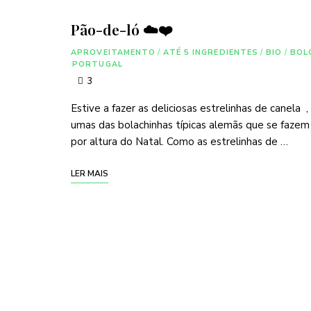
Pão-de-ló ☁️❤️
APROVEITAMENTO
/
ATÉ 5 INGREDIENTES
/
BIO
/
BOL
PORTUGAL
3
Estive a fazer as deliciosas estrelinhas de canela ,
umas das bolachinhas típicas alemãs que se fazem
por altura do Natal. Como as estrelinhas de …
LER MAIS