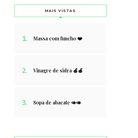
MAIS VISTAS
Massa com funcho ❤️
Vinagre de sidra 🍏🍎
Sopa de abacate 🥑🥑