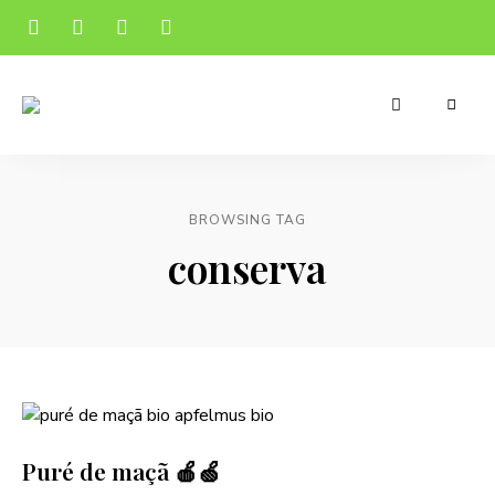
Receitas
Manu's
apetitosas
e
Cuisine
económicas
para
o
BROWSING TAG
teu
dia-
conserva
a-
dia
Puré de maçã 🍎🍏