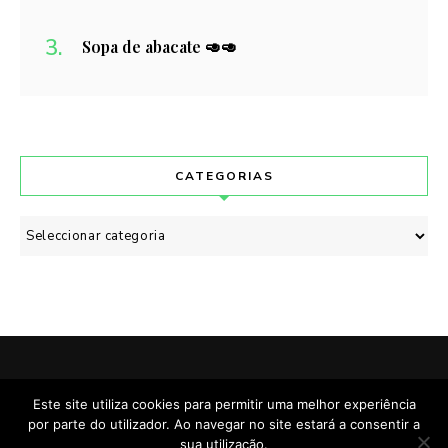
Sopa de abacate 🥑🥑
CATEGORIAS
Categorias
POLÍTICA DE PRIVACIDADE
CONTACTO
Este site utiliza cookies para permitir uma melhor experiência
por parte do utilizador. Ao navegar no site estará a consentir a
Cozinhado & Escrito com
por Manuela Brehm.
sua utilização.