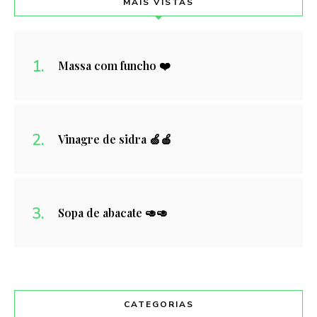
MAIS VISTAS
Massa com funcho ❤️
Vinagre de sidra 🍏🍎
Sopa de abacate 🥑🥑
CATEGORIAS