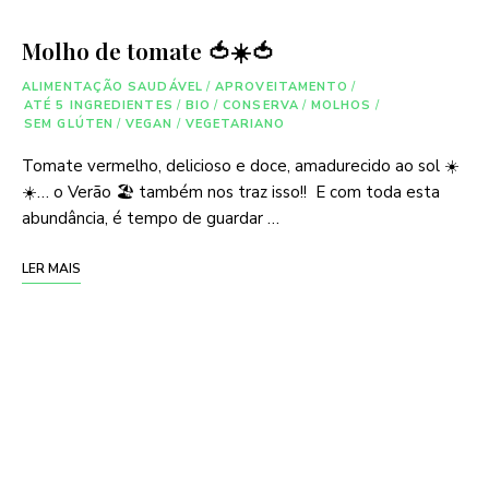
Molho de tomate 🍅☀️🍅
ALIMENTAÇÃO SAUDÁVEL
/
APROVEITAMENTO
/
ATÉ 5 INGREDIENTES
/
BIO
/
CONSERVA
/
MOLHOS
/
SEM GLÚTEN
/
VEGAN
/
VEGETARIANO
Tomate vermelho, delicioso e doce, amadurecido ao sol ☀️
☀️… o Verão 🏖 também nos traz isso!! E com toda esta
abundância, é tempo de guardar …
LER MAIS