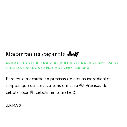
Macarrão na caçarola 🍝🌿
AROMÁTICAS
/
BIO
/
MASSA
/
MOLHOS
/
PRATOS PRINCIPAIS
/
PRATOS RÁPIDOS
/
SEM OVO
/
VEGETARIANO
Para este macarrão só precisas de alguns ingredientes
simples que de certeza tens em casa 🤪! Precisas de
cebola roxa 🧅, cebolinha, tomate 🍅 , …
LER MAIS