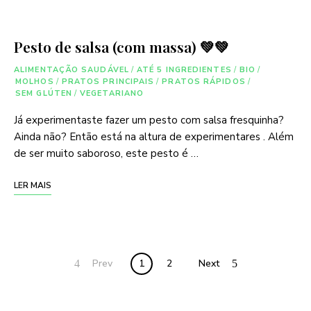
Pesto de salsa (com massa) 💚💚
ALIMENTAÇÃO SAUDÁVEL
/
ATÉ 5 INGREDIENTES
/
BIO
/
MOLHOS
/
PRATOS PRINCIPAIS
/
PRATOS RÁPIDOS
/
SEM GLÚTEN
/
VEGETARIANO
Já experimentaste fazer um pesto com salsa fresquinha?
Ainda não? Então está na altura de experimentares . Além
de ser muito saboroso, este pesto é …
LER MAIS
Posts
Prev
1
2
Next
navigation