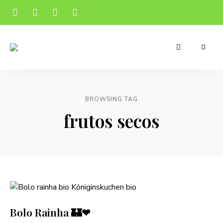
Receitas
Manu's
apetitosas
e
Cuisine
económicas
para
o
BROWSING TAG
teu
dia-
frutos secos
a-
dia
Bolo Rainha 🏰❤