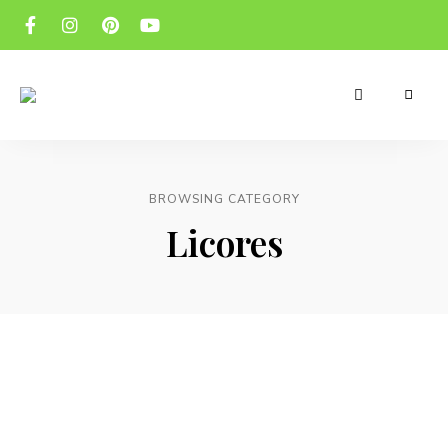
Receitas
Manu's
apetitosas
e
Cuisine
económicas
para
o
BROWSING CATEGORY
teu
dia-
Licores
a-
dia