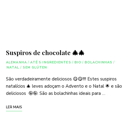
Suspiros de chocolate 🎄🎄
ALEMANHA
/
ATÉ 5 INGREDIENTES
/
BIO
/
BOLACHINHAS
/
NATAL
/
SEM GLÚTEN
São verdadeiramente deliciosos 😋😋!!!! Estes suspiros
natalícios 🎄 leves adoçam o Advento e o Natal 🌟 e são
deliciosos 🤪🤪. São as bolachinhas ideais para …
LER MAIS