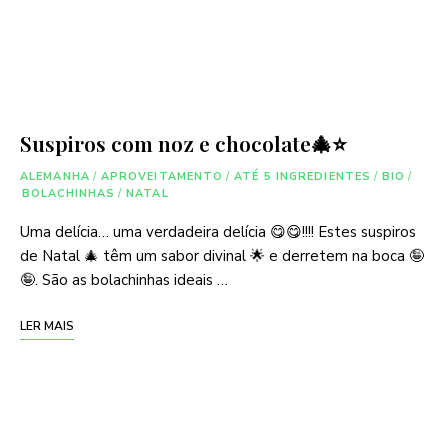
Suspiros com noz e chocolate🎄⭐️
ALEMANHA
/
APROVEITAMENTO
/
ATÉ 5 INGREDIENTES
/
BIO
/
BOLACHINHAS
/
NATAL
Uma delícia… uma verdadeira delícia 😋😋!!!! Estes suspiros
de Natal 🎄 têm um sabor divinal 🌟 e derretem na boca 🤪
🤪. São as bolachinhas ideais …
LER MAIS