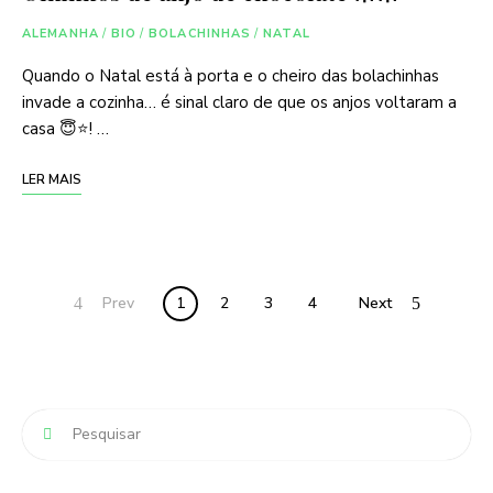
ALEMANHA
/
BIO
/
BOLACHINHAS
/
NATAL
Quando o Natal está à porta e o cheiro das bolachinhas
invade a cozinha… é sinal claro de que os anjos voltaram a
casa 😇⭐! …
LER MAIS
Posts
Prev
1
2
3
4
Next
navigation