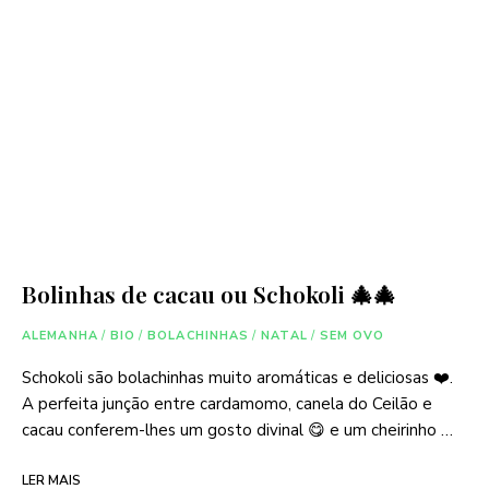
Bolinhas de cacau ou Schokoli 🎄🎄
ALEMANHA
/
BIO
/
BOLACHINHAS
/
NATAL
/
SEM OVO
Schokoli são bolachinhas muito aromáticas e deliciosas ❤️.
A perfeita junção entre cardamomo, canela do Ceilão e
cacau conferem-lhes um gosto divinal 😋 e um cheirinho …
LER MAIS