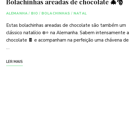
Bolachinhas areadas de chocolate 🎄🎅
ALEMANHA
/
BIO
/
BOLACHINHAS
/
NATAL
Estas bolachinhas areadas de chocolate são também um
clássico natalício ❄️⭐ na Alemanha. Sabem intensamente a
chocolate 🍫 e acompanham na perfeição uma chávena de
…
LER MAIS