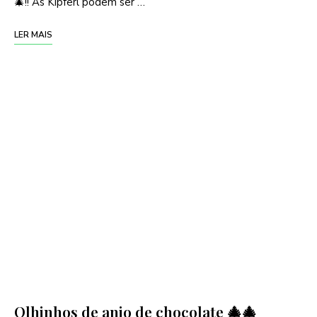
🎄!! As Kipferl podem ser …
LER MAIS
Olhinhos de anjo de chocolate 🎄🎄