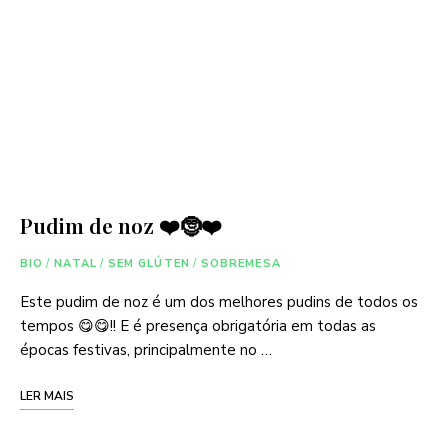
Pudim de noz ❤️🤶❤️
BIO
/
NATAL
/
SEM GLÚTEN
/
SOBREMESA
Este pudim de noz é um dos melhores pudins de todos os
tempos 😋😋!! E é presença obrigatória em todas as
épocas festivas, principalmente no …
LER MAIS