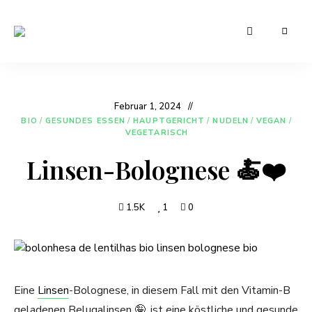
Leckere
Manu's
und
günstige
Cuisine
Rezepte
für
den
Februar 1, 2024
Alltag
BIO
/
GESUNDES ESSEN
/
HAUPTGERICHT
/
NUDELN
/
VEGAN
/
VEGETARISCH
Linsen-Bolognese 🍝❤️
1.5K
1
0
Eine
Linsen
-Bolognese, in diesem Fall mit den Vitamin-B
geladenen Belugalinsen 🤪, ist eine köstliche und gesunde