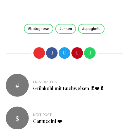
bolognese
linsen
spaghetti
Beitragsnavigation
PREVIOUS POST
Grünkohl mit Buchweizen 🥬❤️🥬
NEXT POST
Cantuccini ❤️