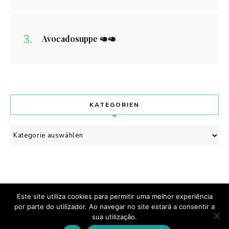
Avocadosuppe 🥑🥑
KATEGORIEN
Kategorien
Este site utiliza cookies para permitir uma melhor experiência
por parte do utilizador. Ao navegar no site estará a consentir a
Cozinhado & Escrito com
por Manuela Brehm.
sua utilização.
Manu's Cuisine © Copyright 2020. Todos os direitos reservados