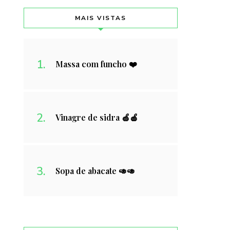
MAIS VISTAS
Massa com funcho ❤️
Vinagre de sidra 🍏🍎
Sopa de abacate 🥑🥑