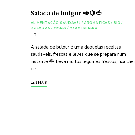
Salada de bulgur 🥑🍋🍅
ALIMENTAÇÃO SAUDÁVEL
/
AROMÁTICAS
/
BIO
/
SALADAS
/
VEGAN
/
VEGETARIANO
1
A salada de bulgur é uma daquelas receitas
saudáveis, frescas e leves que se prepara num
instante 🤪. Leva muitos legumes frescos, fica che
de …
LER MAIS