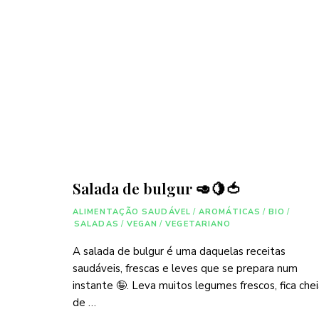
Salada de bulgur 🥑🍋🍅
ALIMENTAÇÃO SAUDÁVEL
/
AROMÁTICAS
/
BIO
/
SALADAS
/
VEGAN
/
VEGETARIANO
A salada de bulgur é uma daquelas receitas
saudáveis, frescas e leves que se prepara num
instante 🤪. Leva muitos legumes frescos, fica che
de …