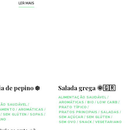
LER MAIS
ia de pepino ❄️
Salada grega 🌞🇬🇷
ALIMENTAÇÃO SAUDÁVEL
/
AROMÁTICAS
/
BIO
/
LOW CARB
/
ÇÃO SAUDÁVEL
/
PRATO TÍPICO
/
AMENTO
/
AROMÁTICAS
/
PRATOS PRINCIPAIS
/
SALADAS
/
/
SEM GLÚTEN
/
SOPAS
/
SEM AÇÚCAR
/
SEM GLÚTEN
/
ANO
SEM OVO
/
SNACK
/
VEGETARIANO