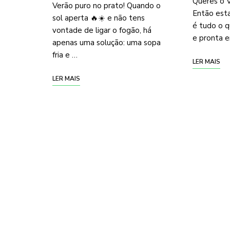
Queres o V
Verão puro no prato! Quando o
Então esta
sol aperta 🔥☀️ e não tens
é tudo o q
vontade de ligar o fogão, há
e pronta e
apenas uma solução: uma sopa
fria e …
LER MAIS
LER MAIS