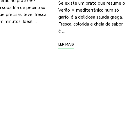
erão no prato ☀️?
Se existe um prato que resume o
 sopa fria de pepino 🥒
Verão ☀ mediterrânico num só
ue precisas: leve, fresca
garfo, é a deliciosa salada grega.
m minutos. Ideal …
Fresca, colorida e cheia de sabor,
é …
LER MAIS