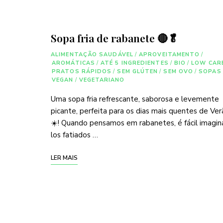
Sopa fria de rabanete 🔴🥬
ALIMENTAÇÃO SAUDÁVEL
/
APROVEITAMENTO
/
AROMÁTICAS
/
ATÉ 5 INGREDIENTES
/
BIO
/
LOW CAR
PRATOS RÁPIDOS
/
SEM GLÚTEN
/
SEM OVO
/
SOPAS
VEGAN
/
VEGETARIANO
Uma sopa fria refrescante, saborosa e levemente
picante, perfeita para os dias mais quentes de Ve
☀️! Quando pensamos em rabanetes, é fácil imagin
los fatiados …
LER MAIS