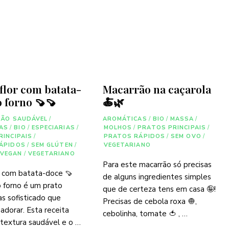
flor com batata-
Macarrão na caçarola
 forno 🍠🍠
🍝🌿
ÇÃO SAUDÁVEL
/
AROMÁTICAS
/
BIO
/
MASSA
/
AS
/
BIO
/
ESPECIARIAS
/
MOLHOS
/
PRATOS PRINCIPAIS
/
RINCIPAIS
/
PRATOS RÁPIDOS
/
SEM OVO
/
ÁPIDOS
/
SEM GLÚTEN
/
VEGETARIANO
VEGAN
/
VEGETARIANO
Para este macarrão só precisas
r com batata-doce 🍠
de alguns ingredientes simples
 forno é um prato
que de certeza tens em casa 🤪!
s sofisticado que
Precisas de cebola roxa 🧅,
adorar. Esta receita
cebolinha, tomate 🍅 , …
textura saudável e o …