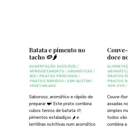
Batata e pimento no
Couve-
tacho 🥔🌶
doce no
ALIMENTAÇÃO SAUDÁVEL
/
ALIMENTA
APROVEITAMENTO
/
AROMÁTICAS
/
AROMÁTIC
BIO
/
PRATOS PRINCIPAIS
/
PRATOS P
PRATOS RÁPIDOS
/
SEM GLÚTEN
/
PRATOS R
VEGETARIANO
SEM OVO
/
Saboroso, aromático e rápido de
Couve-flo
preparar ❤️! Este prato combina
assadas no
cubos tenros de batata 🥔,
simples ma
pimentos estaladiços 🌶️ e
todos vão 
lentilhas nutritivas num aromático
combina a 