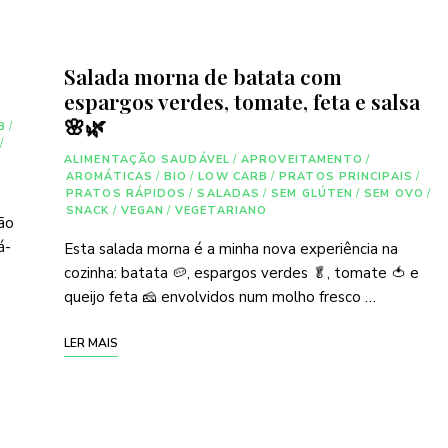
Salada morna de batata com
espargos verdes, tomate, feta e salsa
🌸🌿
B
/
/
ALIMENTAÇÃO SAUDÁVEL
/
APROVEITAMENTO
/
AROMÁTICAS
/
BIO
/
LOW CARB
/
PRATOS PRINCIPAIS
/
PRATOS RÁPIDOS
/
SALADAS
/
SEM GLÚTEN
/
SEM OVO
/
SNACK
/
VEGAN
/
VEGETARIANO
rão
á-
Esta salada morna é a minha nova experiência na
cozinha: batata 🥔, espargos verdes 🥬, tomate 🍅 e
queijo feta 🧀 envolvidos num molho fresco …
LER MAIS