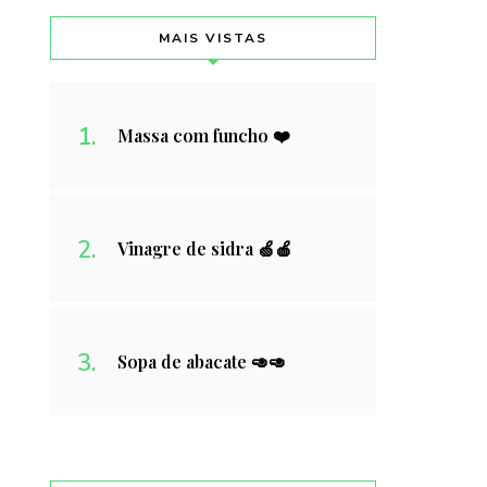
MAIS VISTAS
Massa com funcho ❤️
Vinagre de sidra 🍏🍎
Sopa de abacate 🥑🥑