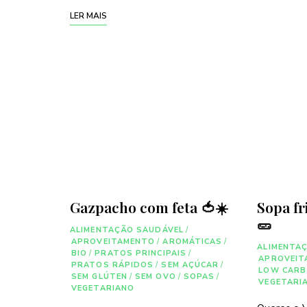
LER MAIS
Gazpacho com feta 🍅☀️
Sopa fr
🥒
ALIMENTAÇÃO SAUDÁVEL
/
APROVEITAMENTO
/
AROMÁTICAS
/
ALIMENTA
BIO
/
PRATOS PRINCIPAIS
/
APROVEIT
PRATOS RÁPIDOS
/
SEM AÇÚCAR
/
LOW CARB
SEM GLÚTEN
/
SEM OVO
/
SOPAS
/
VEGETARI
VEGETARIANO