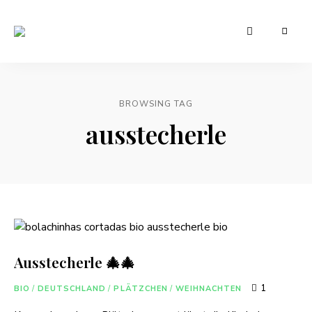
Leckere
Manu's
und
günstige
Cuisine
Rezepte
für
den
BROWSING TAG
Alltag
ausstecherle
Ausstecherle 🎄🎄
1
BIO
/
DEUTSCHLAND
/
PLÄTZCHEN
/
WEIHNACHTEN