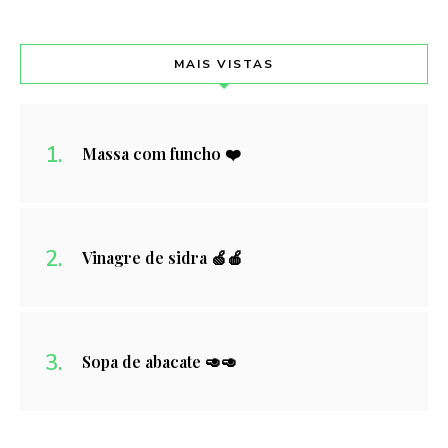
MAIS VISTAS
Massa com funcho ❤️
Vinagre de sidra 🍏🍎
Sopa de abacate 🥑🥑