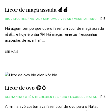
Licor de maçã assada 🍎🍎
5
BIO
/
LICORES
/
NATAL
/
SEM OVO
/
VEGAN
/
VEGETARIANO
Há algum tempo que quero fazer um licor de maçã assada
🍎🍎… e hoje é o dia 🤪!! Há maçãs reinetas fresquinhas,
acabadas de apanhar, …
LER MAIS
Licor de ovo 😋🥚
4
ALEMANHA
/
ATÉ 5 INGREDIENTES
/
BIO
/
LICORES
/
NATAL
A minha avó costumava fazer licor de ovo para o Natal.