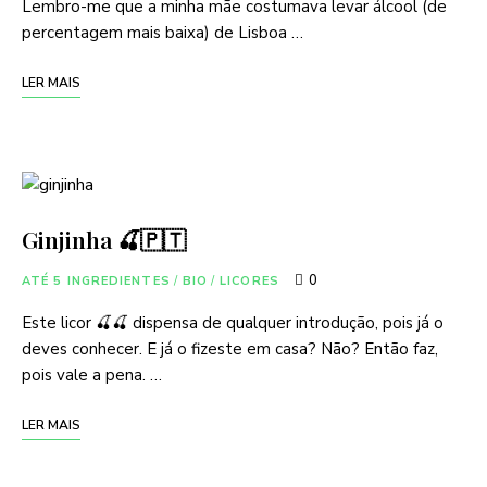
Lembro-me que a minha mãe costumava levar álcool (de
percentagem mais baixa) de Lisboa …
LER MAIS
Ginjinha 🍒🇵🇹
0
ATÉ 5 INGREDIENTES
/
BIO
/
LICORES
Este licor 🍒🍒 dispensa de qualquer introdução, pois já o
deves conhecer. E já o fizeste em casa? Não? Então faz,
pois vale a pena. …
LER MAIS