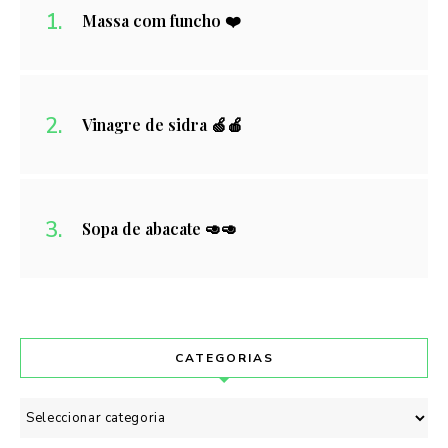
Massa com funcho ❤️
Vinagre de sidra 🍏🍎
Sopa de abacate 🥑🥑
CATEGORIAS
Categorias