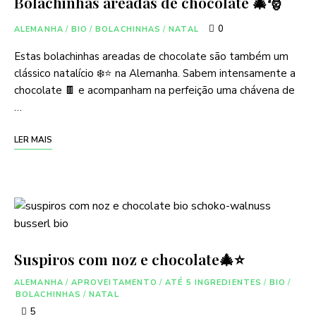
Bolachinhas areadas de chocolate 🎄🎅
0
ALEMANHA
/
BIO
/
BOLACHINHAS
/
NATAL
Estas bolachinhas areadas de chocolate são também um
clássico natalício ❄️⭐ na Alemanha. Sabem intensamente a
chocolate 🍫 e acompanham na perfeição uma chávena de
…
LER MAIS
Suspiros com noz e chocolate🎄⭐️
ALEMANHA
/
APROVEITAMENTO
/
ATÉ 5 INGREDIENTES
/
BIO
/
BOLACHINHAS
/
NATAL
5