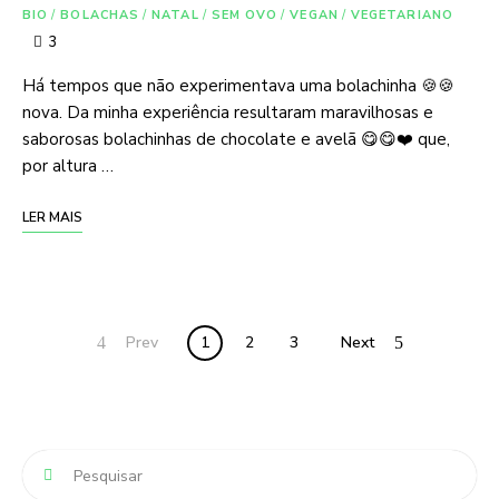
BIO
/
BOLACHAS
/
NATAL
/
SEM OVO
/
VEGAN
/
VEGETARIANO
3
Há tempos que não experimentava uma bolachinha 🍪🍪
nova. Da minha experiência resultaram maravilhosas e
saborosas bolachinhas de chocolate e avelã 😋😋❤️ que,
por altura …
LER MAIS
Posts
Prev
1
2
3
Next
navigation