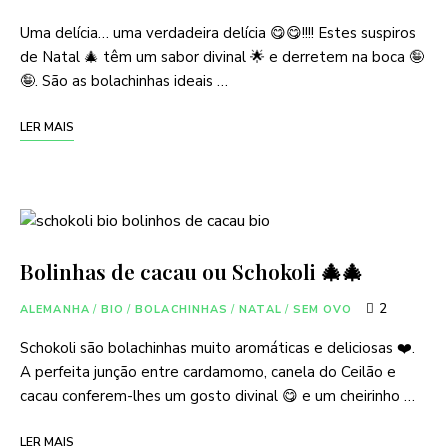
Uma delícia… uma verdadeira delícia 😋😋!!!! Estes suspiros
de Natal 🎄 têm um sabor divinal 🌟 e derretem na boca 🤪
🤪. São as bolachinhas ideais …
LER MAIS
Bolinhas de cacau ou Schokoli 🎄🎄
2
ALEMANHA
/
BIO
/
BOLACHINHAS
/
NATAL
/
SEM OVO
Schokoli são bolachinhas muito aromáticas e deliciosas ❤️.
A perfeita junção entre cardamomo, canela do Ceilão e
cacau conferem-lhes um gosto divinal 😋 e um cheirinho …
LER MAIS