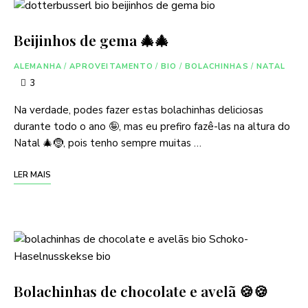
Beijinhos de gema 🎄🎄
ALEMANHA
/
APROVEITAMENTO
/
BIO
/
BOLACHINHAS
/
NATAL
3
Na verdade, podes fazer estas bolachinhas deliciosas
durante todo o ano 🤪, mas eu prefiro fazê-las na altura do
Natal 🎄🤶, pois tenho sempre muitas …
LER MAIS
Bolachinhas de chocolate e avelã 🍪🍪