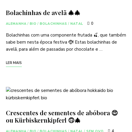
Bolachinhas de avelã 🎄🎄
0
ALEMANHA
/
BIO
/
BOLACHINHAS
/
NATAL
Bolachinhas com uma componente frutada 🍒, que também
sabe bem nesta época festiva 🤶! Estas bolachinhas de
avelã, para além de passadas por chocolate e …
LER MAIS
Crescentes de sementes de abóbora 😍
ou Kürbiskernkipferl 🙃🎄
4
ALEMANHA
/
BIO
/
BOLACHINHAS
/
NATAL
/
SEM OVO