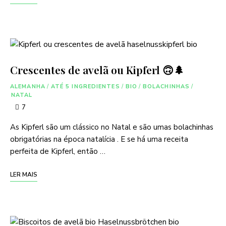
Crescentes de avelã ou Kipferl 🙃🌲
ALEMANHA
/
ATÉ 5 INGREDIENTES
/
BIO
/
BOLACHINHAS
/
NATAL
7
As Kipferl são um clássico no Natal e são umas bolachinhas
obrigatórias na época natalícia . E se há uma receita
perfeita de Kipferl, então …
LER MAIS