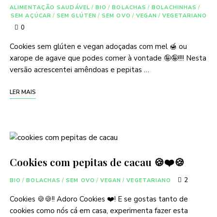
ALIMENTAÇÃO SAUDÁVEL
/
BIO
/
BOLACHAS
/
BOLACHINHAS
/
SEM AÇÚCAR
/
SEM GLÚTEN
/
SEM OVO
/
VEGAN
/
VEGETARIANO
0
Cookies sem glúten e vegan adoçadas com mel 🍯 ou
xarope de agave que podes comer à vontade 🤪🤪!!!! Nesta
versão acrescentei amêndoas e pepitas …
LER MAIS
Cookies com pepitas de cacau 🍪❤️🍪
2
BIO
/
BOLACHAS
/
SEM OVO
/
VEGAN
/
VEGETARIANO
Cookies 🍪🍪!! Adoro Cookies ❤️! E se gostas tanto de
cookies como nós cá em casa, experimenta fazer esta