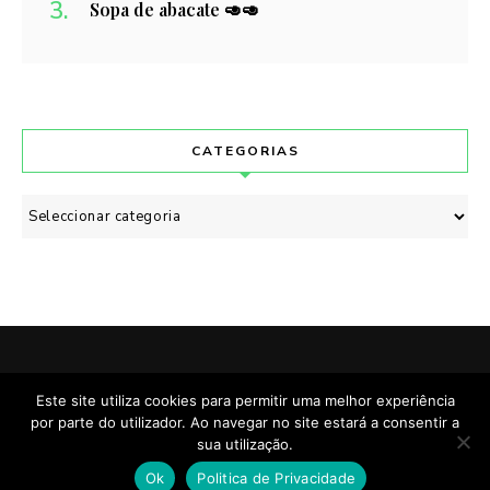
Sopa de abacate 🥑🥑
CATEGORIAS
Categorias
POLÍTICA DE PRIVACIDADE
CONTACTO
Este site utiliza cookies para permitir uma melhor experiência
por parte do utilizador. Ao navegar no site estará a consentir a
Cozinhado & Escrito com
por Manuela Brehm.
sua utilização.
Manu's Cuisine © Copyright 2020. Todos os direitos reservados
Ok
Politica de Privacidade