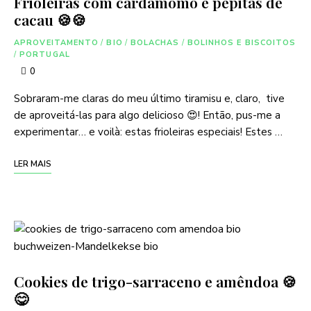
Frioleiras com cardamomo e pepitas de
cacau 🍪🍪
APROVEITAMENTO
/
BIO
/
BOLACHAS
/
BOLINHOS E BISCOITOS
/
PORTUGAL
0
Sobraram-me claras do meu último tiramisu e, claro, tive
de aproveitá-las para algo delicioso 😍! Então, pus-me a
experimentar… e voilà: estas frioleiras especiais! Estes …
LER MAIS
Cookies de trigo-sarraceno e amêndoa 🍪
😋