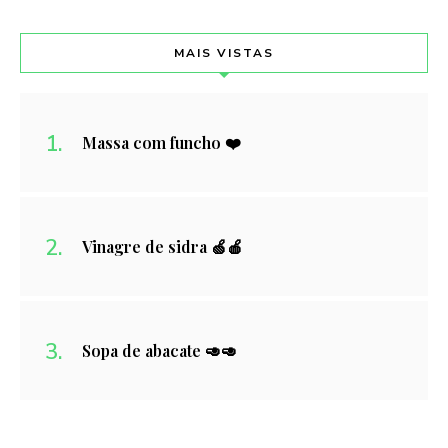
MAIS VISTAS
Massa com funcho ❤️
Vinagre de sidra 🍏🍎
Sopa de abacate 🥑🥑