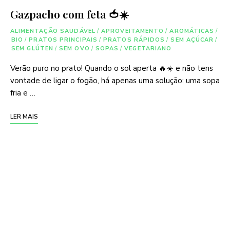
Gazpacho com feta 🍅☀️
ALIMENTAÇÃO SAUDÁVEL
/
APROVEITAMENTO
/
AROMÁTICAS
/
BIO
/
PRATOS PRINCIPAIS
/
PRATOS RÁPIDOS
/
SEM AÇÚCAR
/
SEM GLÚTEN
/
SEM OVO
/
SOPAS
/
VEGETARIANO
Verão puro no prato! Quando o sol aperta 🔥☀️ e não tens
vontade de ligar o fogão, há apenas uma solução: uma sopa
fria e …
LER MAIS