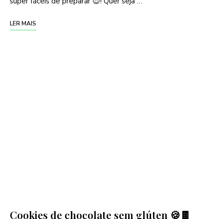
super fáceis de preparar 😍! Quer seja …
LER MAIS
Cookies de chocolate sem glúten 🍪🍫