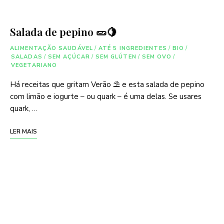
Salada de pepino 🥒🍋
ALIMENTAÇÃO SAUDÁVEL
/
ATÉ 5 INGREDIENTES
/
BIO
/
SALADAS
/
SEM AÇÚCAR
/
SEM GLÚTEN
/
SEM OVO
/
VEGETARIANO
Há receitas que gritam Verão ⛱ e esta salada de pepino
com limão e iogurte – ou quark – é uma delas. Se usares
quark, …
LER MAIS