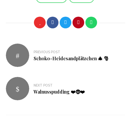
Beitragsnavigation
PREVIOUS POST
Schoko-Heidesandplätzchen 🎄 🎅
NEXT POST
Walnusspudding ❤️🤶❤️