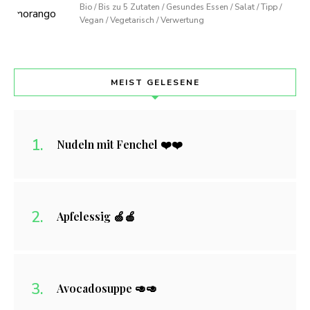
Bio / Bis zu 5 Zutaten / Gesundes Essen / Salat / Tipp /
Vegan / Vegetarisch / Verwertung
MEIST GELESENE
Nudeln mit Fenchel ❤️❤️
Apfelessig 🍏🍎
Avocadosuppe 🥑🥑