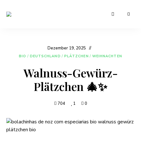
Leckere
Manu's
und
günstige
Cuisine
Rezepte
für
den
Dezember 19, 2025
Alltag
BIO
/
DEUTSCHLAND
/
PLÄTZCHEN
/
WEIHNACHTEN
Walnuss-Gewürz-
Plätzchen 🎄✨
704
1
0