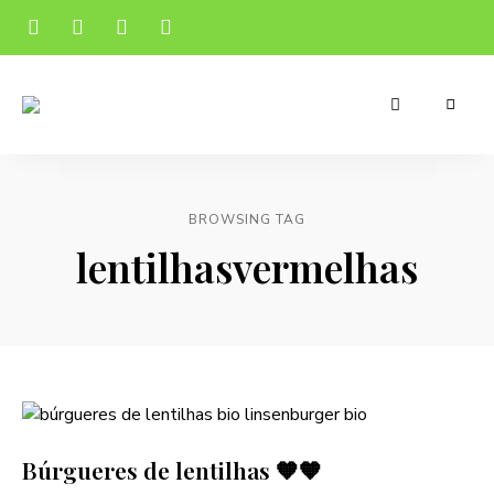
Receitas
Manu's
apetitosas
e
Cuisine
económicas
para
o
BROWSING TAG
teu
dia-
lentilhasvermelhas
a-
dia
Búrgueres de lentilhas 🧡🧡