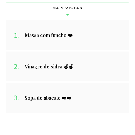
MAIS VISTAS
Massa com funcho ❤️
Vinagre de sidra 🍏🍎
Sopa de abacate 🥑🥑