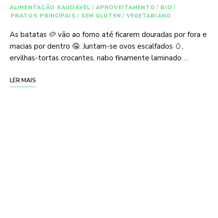
ALIMENTAÇÃO SAUDÁVEL
/
APROVEITAMENTO
/
BIO
/
PRATOS PRINCIPAIS
/
SEM GLÚTEN
/
VEGETARIANO
As batatas 🥔 vão ao forno até ficarem douradas por fora e
macias por dentro 🤤. Juntam-se ovos escalfados 🥚,
ervilhas-tortas crocantes, nabo finamente laminado …
LER MAIS