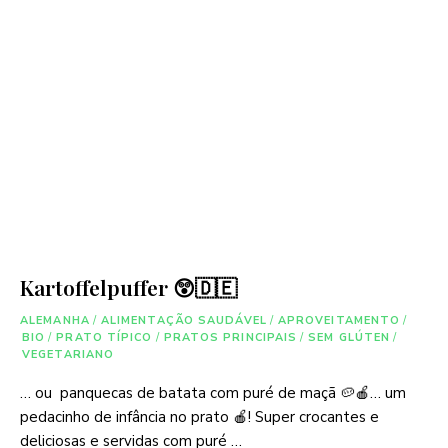
Kartoffelpuffer 😲🇩🇪
ALEMANHA
/
ALIMENTAÇÃO SAUDÁVEL
/
APROVEITAMENTO
/
BIO
/
PRATO TÍPICO
/
PRATOS PRINCIPAIS
/
SEM GLÚTEN
/
VEGETARIANO
… ou panquecas de batata com puré de maçã 🥔🍎… um
pedacinho de infância no prato 🍎! Super crocantes e
deliciosas e servidas com puré …