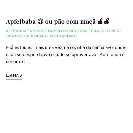
Apfelbaba 🙃 ou pão com maçã 🍎🍏
ALEMANHA
/
APROVEITAMENTO
/
BIO
/
PÃO
/
PRATO TÍPICO
/
PRATOS PRINCIPAIS
/
VEGETARIANO
E lá estou eu, mais uma vez, na cozinha da minha avó, onde
nada se desperdiçava e tudo se aproveitava . Apfelbaba é
um prato …
LER MAIS