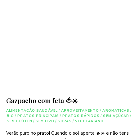
Gazpacho com feta 🍅☀️
ALIMENTAÇÃO SAUDÁVEL
/
APROVEITAMENTO
/
AROMÁTICAS
/
BIO
/
PRATOS PRINCIPAIS
/
PRATOS RÁPIDOS
/
SEM AÇÚCAR
/
SEM GLÚTEN
/
SEM OVO
/
SOPAS
/
VEGETARIANO
Verão puro no prato! Quando o sol aperta 🔥☀️ e não tens