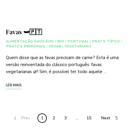
Favas 🫛🇵🇹
ALIMENTAÇÃO SAUDÁVEL
/
BIO
/
PORTUGAL
/
PRATO TÍPICO
/
PRATOS PRINCIPAIS
/
VEGAN
/
VEGETARIANO
Quem disse que as favas precisam de carne? Esta é uma
versão reinventada do clássico português: favas
vegetarianas 🌿! Sim, é possível ter todo aquele …
LER MAIS
Posts
Prev
1
2
3
…
15
Next
navigation