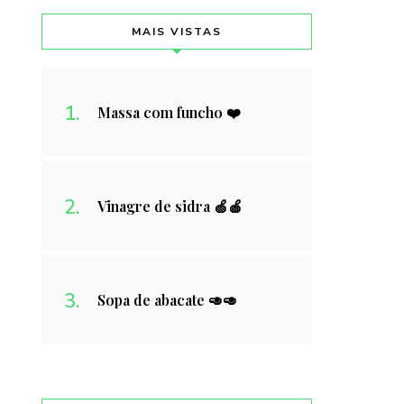
MAIS VISTAS
Massa com funcho ❤️
Vinagre de sidra 🍏🍎
Sopa de abacate 🥑🥑