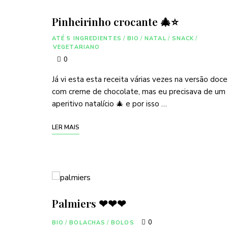
Pinheirinho crocante 🎄⭐
ATÉ 5 INGREDIENTES
/
BIO
/
NATAL
/
SNACK
/
VEGETARIANO
0
Já vi esta esta receita várias vezes na versão doce
com creme de chocolate, mas eu precisava de um
aperitivo natalício 🎄 e por isso …
LER MAIS
Palmiers ❤❤❤
0
BIO
/
BOLACHAS
/
BOLOS