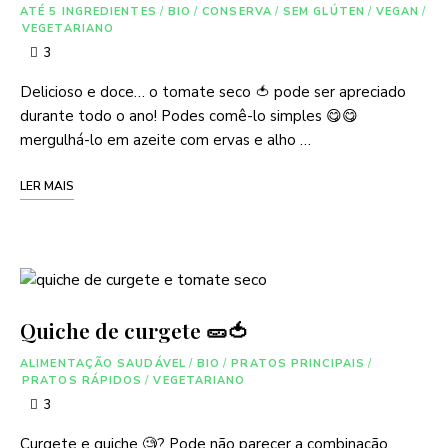
ATÉ 5 INGREDIENTES
/
BIO
/
CONSERVA
/
SEM GLÚTEN
/
VEGAN
/
VEGETARIANO
3
Delicioso e doce… o tomate seco 🍅 pode ser apreciado
durante todo o ano! Podes comê-lo simples 😋😋
mergulhá-lo em azeite com ervas e alho …
LER MAIS
Quiche de curgete 🥒🍅
ALIMENTAÇÃO SAUDÁVEL
/
BIO
/
PRATOS PRINCIPAIS
/
PRATOS RÁPIDOS
/
VEGETARIANO
3
Curgete e quiche 🧐? Pode não parecer a combinação