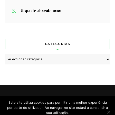
Sopa de abacate 🥑🥑
CATEGORIAS
Categorias
POLÍTICA DE PRIVACIDADE
CONTACTO
Este site utiliza cookies para permitir uma melhor experiência
por parte do utilizador. Ao navegar no site estará a consentir a
Cozinhado & Escrito com
por Manuela Brehm.
sua utilização.