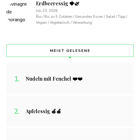
Erdbeeressig 🍓🌿
Juli 23, 2026
Bio / Bis zu 5 Zutaten / Gesundes Essen / Salat / Tipp /
Vegan / Vegetarisch / Verwertung
MEIST GELESENE
Nudeln mit Fenchel ❤️❤️
Apfelessig 🍏🍎