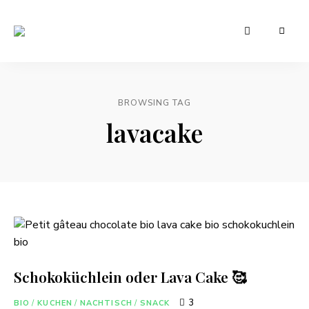
Leckere
Manu's
und
günstige
Cuisine
Rezepte
für
den
BROWSING TAG
Alltag
lavacake
Schokoküchlein oder Lava Cake 🥰
3
BIO
/
KUCHEN
/
NACHTISCH
/
SNACK