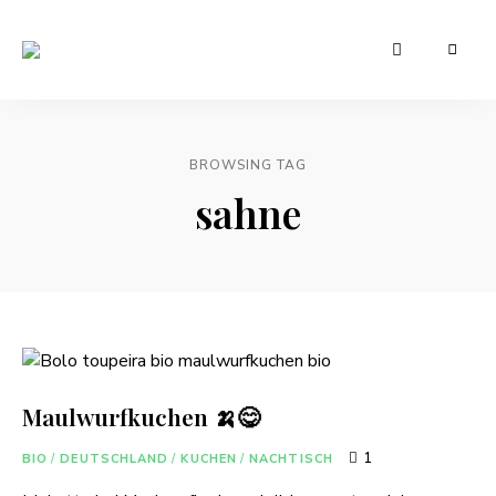
Leckere
Manu's
und
günstige
Cuisine
Rezepte
für
den
BROWSING TAG
Alltag
sahne
Maulwurfkuchen 🍌😋
1
BIO
/
DEUTSCHLAND
/
KUCHEN
/
NACHTISCH