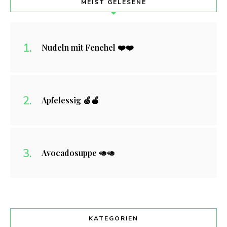
MEIST GELESENE
Nudeln mit Fenchel ❤️❤️
Apfelessig 🍏🍎
Avocadosuppe 🥑🥑
KATEGORIEN