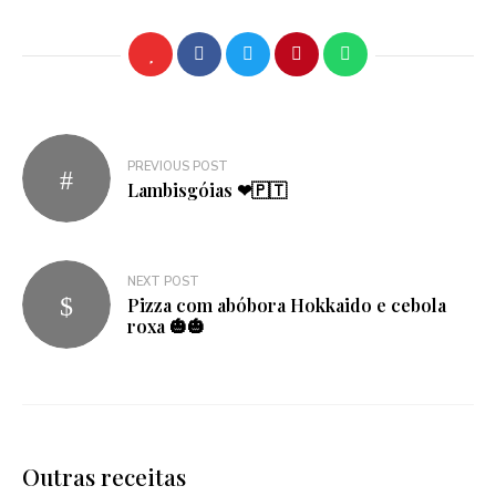
Navegação
PREVIOUS POST
de
Lambisgóias ❤🇵🇹
artigos
NEXT POST
Pizza com abóbora Hokkaido e cebola
roxa 🎃🎃
Outras receitas