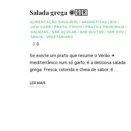
Salada grega 🌞🇬🇷
ALIMENTAÇÃO SAUDÁVEL
/
AROMÁTICAS
/
BIO
/
LOW CARB
/
PRATO TÍPICO
/
PRATOS PRINCIPAIS
/
SALADAS
/
SEM AÇÚCAR
/
SEM GLÚTEN
/
SEM OVO
/
SNACK
/
VEGETARIANO
0
Se existe um prato que resume o Verão ☀
mediterrânico num só garfo, é a deliciosa salada
grega. Fresca, colorida e cheia de sabor, é …
LER MAIS