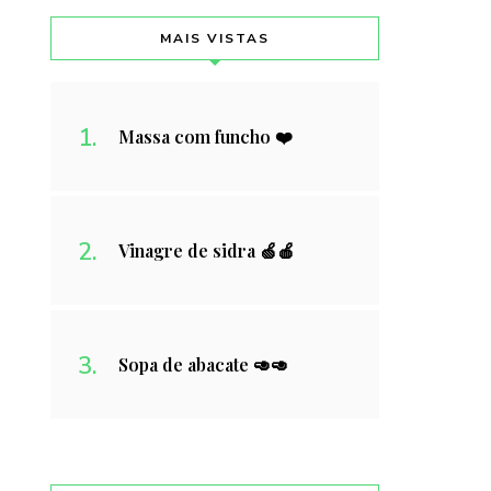
MAIS VISTAS
Massa com funcho ❤️
Vinagre de sidra 🍏🍎
Sopa de abacate 🥑🥑