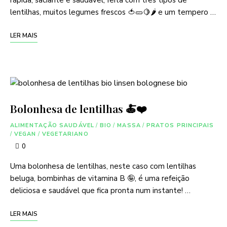
rápida, saciante e saudável, feita com três tipos de
lentilhas, muitos legumes frescos 🍅🥒🍋🌶️ e um tempero …
LER MAIS
Bolonhesa de lentilhas 🍝❤️
ALIMENTAÇÃO SAUDÁVEL
/
BIO
/
MASSA
/
PRATOS PRINCIPAIS
/
VEGAN
/
VEGETARIANO
0
Uma bolonhesa de lentilhas, neste caso com lentilhas
beluga, bombinhas de vitamina B 🤪, é uma refeição
deliciosa e saudável que fica pronta num instante! …
LER MAIS