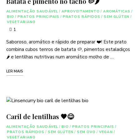
Batata e pimento no tacho 🥔🌶
ALIMENTAÇÃO SAUDÁVEL
/
APROVEITAMENTO
/
AROMÁTICAS
/
BIO
/
PRATOS PRINCIPAIS
/
PRATOS RÁPIDOS
/
SEM GLÚTEN
/
VEGETARIANO
1
Saboroso, aromático e rápido de preparar ❤️! Este prato
combina cubos tenros de batata 🥔, pimentos estaladiços
🌶️ e lentilhas nutritivas num aromático molho de …
LER MAIS
Caril de lentilhas 🧡😋
ALIMENTAÇÃO SAUDÁVEL
/
BIO
/
PRATOS PRINCIPAIS
/
PRATOS RÁPIDOS
/
SEM GLÚTEN
/
SEM OVO
/
VEGAN
/
VEGETARIANO