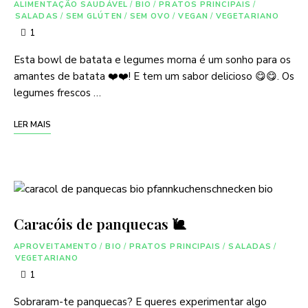
ALIMENTAÇÃO SAUDÁVEL
/
BIO
/
PRATOS PRINCIPAIS
/
SALADAS
/
SEM GLÚTEN
/
SEM OVO
/
VEGAN
/
VEGETARIANO
1
Esta bowl de batata e legumes morna é um sonho para os
amantes de batata ❤️❤️! E tem um sabor delicioso 😋😋. Os
legumes frescos …
LER MAIS
Caracóis de panquecas 🐌
APROVEITAMENTO
/
BIO
/
PRATOS PRINCIPAIS
/
SALADAS
/
VEGETARIANO
1
Sobraram-te panquecas? E queres experimentar algo