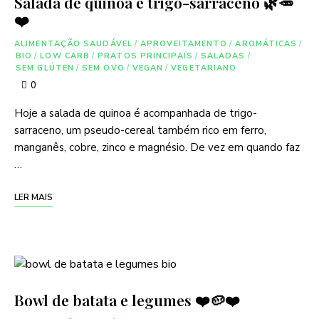
Salada de quinoa e trigo-sarraceno 🌿🥕
❤️
ALIMENTAÇÃO SAUDÁVEL
/
APROVEITAMENTO
/
AROMÁTICAS
/
BIO
/
LOW CARB
/
PRATOS PRINCIPAIS
/
SALADAS
/
SEM GLÚTEN
/
SEM OVO
/
VEGAN
/
VEGETARIANO
0
Hoje a salada de quinoa é acompanhada de trigo-
sarraceno, um pseudo-cereal também rico em ferro,
manganês, cobre, zinco e magnésio. De vez em quando faz
…
LER MAIS
Bowl de batata e legumes ❤️🥔❤️