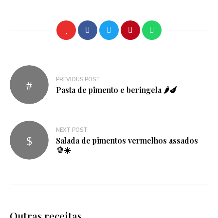
Navegação
PREVIOUS POST
de
Pasta de pimento e beringela 🌶🍆
artigos
NEXT POST
Salada de pimentos vermelhos assados
🫑☀️
Outras receitas