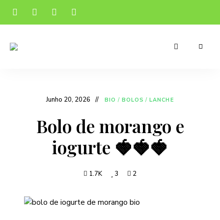
Receitas
Manu's
apetitosas
e
Cuisine
económicas
para
o
Junho 20, 2026
BIO
/
BOLOS
/
LANCHE
teu
dia-
a-
Bolo de morango e
dia
iogurte 🍓🍓🍓
1.7K
3
2