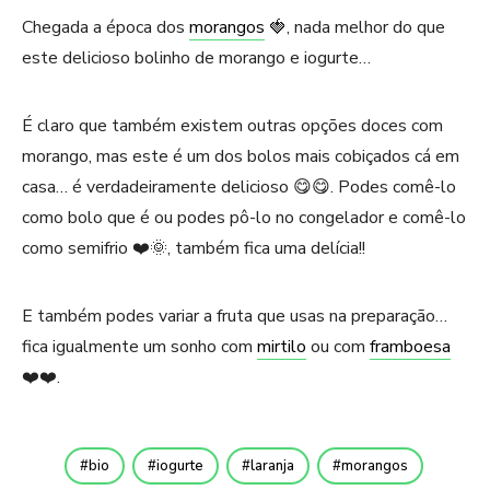
Chegada a época dos
morangos
🍓, nada melhor do que
este delicioso bolinho de morango e iogurte…
É claro que também existem outras opções doces com
morango, mas este é um dos bolos mais cobiçados cá em
casa… é verdadeiramente delicioso 😋😋. Podes comê-lo
como bolo que é ou podes pô-lo no congelador e comê-lo
como semifrio ❤️🌞, também fica uma delícia!!
E também podes variar a fruta que usas na preparação…
fica igualmente um sonho com
mirtilo
ou com
framboesa
❤️❤️.
bio
iogurte
laranja
morangos