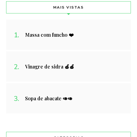
MAIS VISTAS
Massa com funcho ❤️
Vinagre de sidra 🍏🍎
Sopa de abacate 🥑🥑