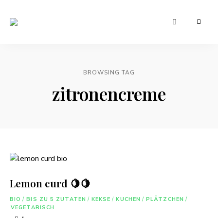
Leckere
Manu's
und
günstige
Cuisine
Rezepte
für
den
BROWSING TAG
Alltag
zitronencreme
Lemon curd 🍋🍋
BIO
/
BIS ZU 5 ZUTATEN
/
KEKSE
/
KUCHEN
/
PLÄTZCHEN
/
VEGETARISCH