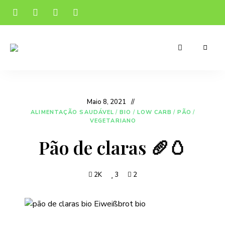
Receitas
Manu's
apetitosas
e
Cuisine
económicas
para
o
Maio 8, 2021
teu
dia-
ALIMENTAÇÃO SAUDÁVEL
/
BIO
/
LOW CARB
/
PÃO
/
a-
VEGETARIANO
dia
Pão de claras 🥖🥚
2K
3
2