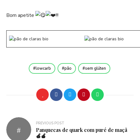
Bom apetite
!!!
lowcarb
pão
sem glúten
Navegação
PREVIOUS POST
Panquecas de quark com puré de maçã
de
🍏🍎