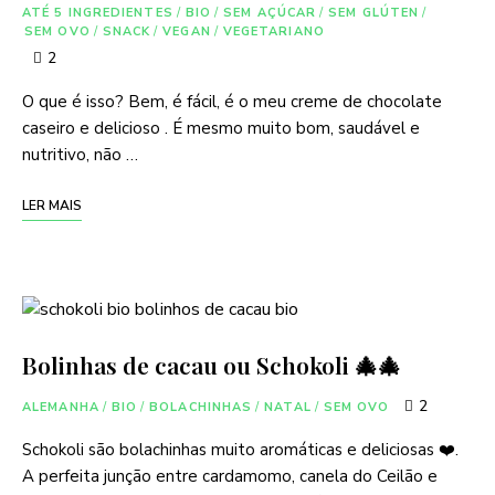
ATÉ 5 INGREDIENTES
/
BIO
/
SEM AÇÚCAR
/
SEM GLÚTEN
/
SEM OVO
/
SNACK
/
VEGAN
/
VEGETARIANO
2
O que é isso? Bem, é fácil, é o meu creme de chocolate
caseiro e delicioso . É mesmo muito bom, saudável e
nutritivo, não …
LER MAIS
Bolinhas de cacau ou Schokoli 🎄🎄
2
ALEMANHA
/
BIO
/
BOLACHINHAS
/
NATAL
/
SEM OVO
Schokoli são bolachinhas muito aromáticas e deliciosas ❤️.
A perfeita junção entre cardamomo, canela do Ceilão e