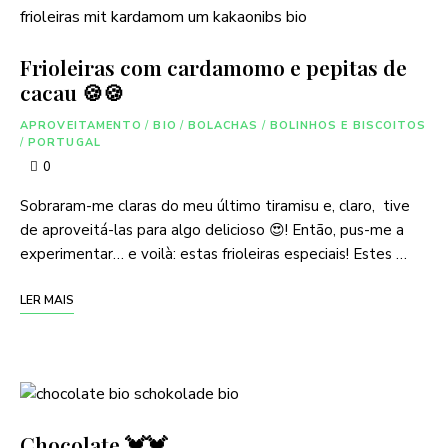
Frioleiras com cardamomo e pepitas de
cacau 🍪🍪
APROVEITAMENTO
/
BIO
/
BOLACHAS
/
BOLINHOS E BISCOITOS
/
PORTUGAL
0
Sobraram-me claras do meu último tiramisu e, claro, tive
de aproveitá-las para algo delicioso 😍! Então, pus-me a
experimentar… e voilà: estas frioleiras especiais! Estes …
LER MAIS
Chocolate 💓💓