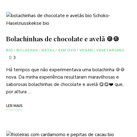
Bolachinhas de chocolate e avelã 🍪🍪
BIO
/
BOLACHAS
/
NATAL
/
SEM OVO
/
VEGAN
/
VEGETARIANO
3
Há tempos que não experimentava uma bolachinha 🍪🍪
nova. Da minha experiência resultaram maravilhosas e
saborosas bolachinhas de chocolate e avelã 😋😋❤️ que,
por altura …
LER MAIS