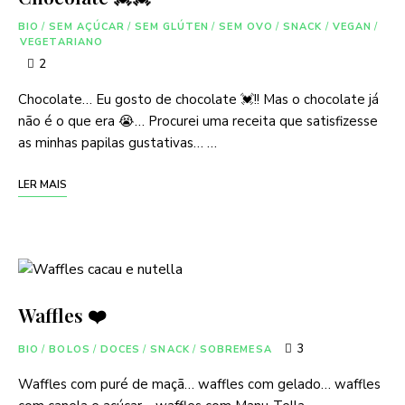
BIO
/
SEM AÇÚCAR
/
SEM GLÚTEN
/
SEM OVO
/
SNACK
/
VEGAN
/
VEGETARIANO
2
Chocolate… Eu gosto de chocolate 💓!! Mas o chocolate já
não é o que era 😭… Procurei uma receita que satisfizesse
as minhas papilas gustativas… …
LER MAIS
Waffles ❤️
3
BIO
/
BOLOS
/
DOCES
/
SNACK
/
SOBREMESA
Waffles com puré de maçã… waffles com gelado… waffles