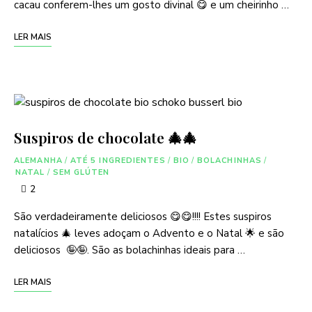
cacau conferem-lhes um gosto divinal 😋 e um cheirinho …
LER MAIS
Suspiros de chocolate 🎄🎄
ALEMANHA
/
ATÉ 5 INGREDIENTES
/
BIO
/
BOLACHINHAS
/
NATAL
/
SEM GLÚTEN
2
São verdadeiramente deliciosos 😋😋!!!! Estes suspiros
natalícios 🎄 leves adoçam o Advento e o Natal 🌟 e são
deliciosos 🤪🤪. São as bolachinhas ideais para …
LER MAIS