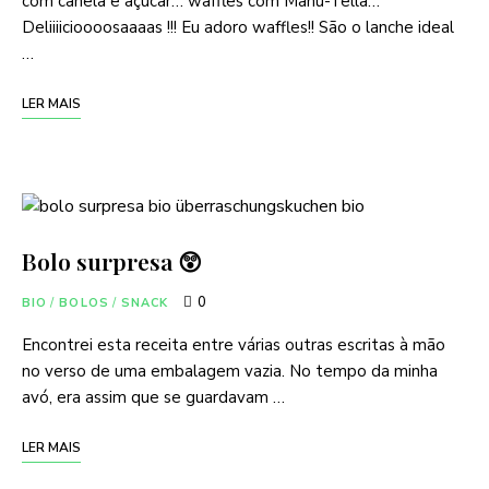
com canela e açúcar… waffles com Manu-Tella…
Deliiiicioooosaaaas !!! Eu adoro waffles!! São o lanche ideal
…
LER MAIS
Bolo surpresa 😲
0
BIO
/
BOLOS
/
SNACK
Encontrei esta receita entre várias outras escritas à mão
no verso de uma embalagem vazia. No tempo da minha
avó, era assim que se guardavam …
LER MAIS