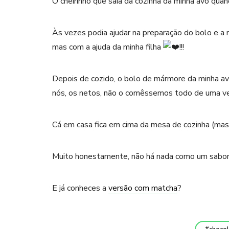
O cheirinho que saía da cozinha da minha avó qu
Às vezes podia ajudar na preparação do bolo e a 
mas com a ajuda da minha filha
!!!
Depois de cozido, o bolo de mármore da minha a
nós, os netos, não o comêssemos todo de uma ve
Cá em casa fica em cima da mesa de cozinha (ma
Muito honestamente, não há nada como um sabo
E já conheces a
versão com matcha
?