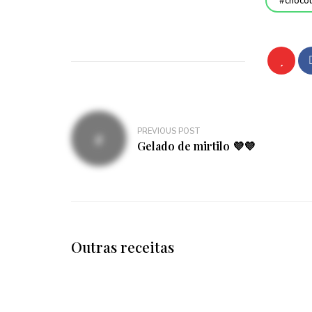
chocol
Navegação
PREVIOUS POST
de
Gelado de mirtilo 💜💜
artigos
Outras receitas