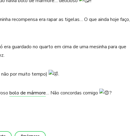
ando havia bolo de mármore… delicioso
!!!
minha recompensa era rapar as tigelas… O que ainda hoje faço,
vó era guardado no quarto em cima de uma mesinha para que
z.
s não por muito tempo)
.
roso
bolo de mármore
… Não concordas comigo
?