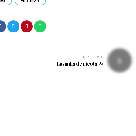
ate
mármore
NEXT POST
Lasanha de ricota 🍅