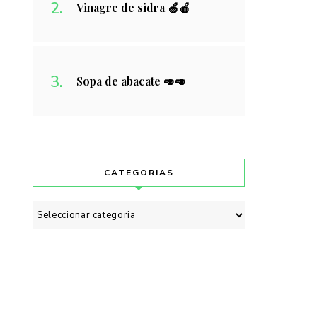
Vinagre de sidra 🍏🍎
Sopa de abacate 🥑🥑
CATEGORIAS
Categorias