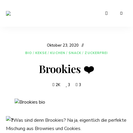
Leckere
Manu's
und
günstige
Cuisine
Rezepte
für
den
Oktober 23, 2020
Alltag
BIO
/
KEKSE
/
KUCHEN
/
SNACK
/
ZUCKERFREI
Brookies ❤️
2K
3
3
Was sind denn Brookies? Na ja, eigentlich die perfekte
Mischung aus Brownies und Cookies.