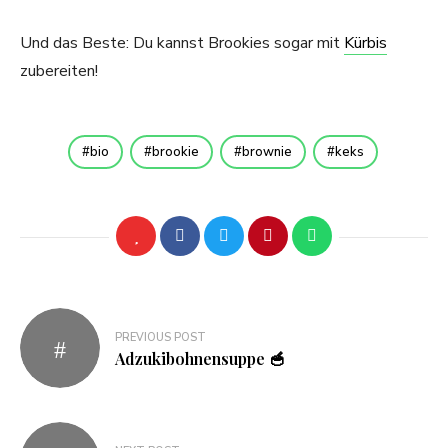
Und das Beste: Du kannst Brookies sogar mit
Kürbis
zubereiten!
bio
brookie
brownie
keks
Beitragsnavigation
PREVIOUS POST
Adzukibohnensuppe 🥣