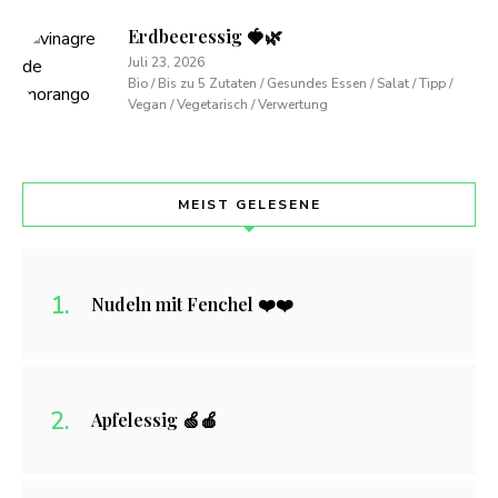
Erdbeeressig 🍓🌿
Juli 23, 2026
Bio / Bis zu 5 Zutaten / Gesundes Essen / Salat / Tipp /
Vegan / Vegetarisch / Verwertung
MEIST GELESENE
Nudeln mit Fenchel ❤️❤️
Apfelessig 🍏🍎