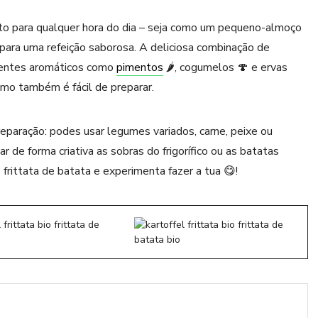
feito para qualquer hora do dia – seja como um pequeno-almoço
 para uma refeição saborosa. A deliciosa combinação de
dientes aromáticos como
pimentos
🌶️, cogumelos 🍄 e ervas
omo também é fácil de preparar.
eparação: podes usar legumes variados, carne, peixe ou
 de forma criativa as sobras do frigorífico ou as batatas
e frittata de batata e experimenta fazer a tua 😋!