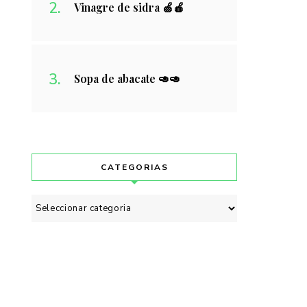
Vinagre de sidra 🍏🍎
Sopa de abacate 🥑🥑
CATEGORIAS
Categorias