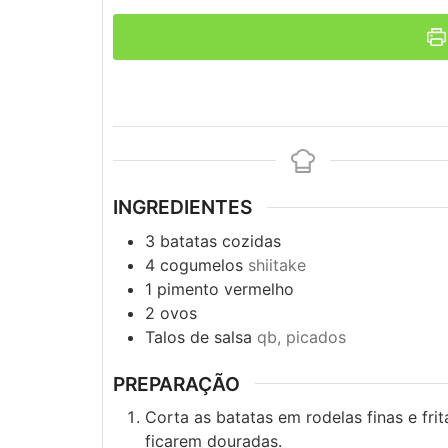
INGREDIENTES
3
batatas cozidas
4
cogumelos
shiitake
1
pimento vermelho
2
ovos
Talos de salsa
qb, picados
PREPARAÇÃO
Corta as batatas em rodelas finas e fr
ficarem douradas.