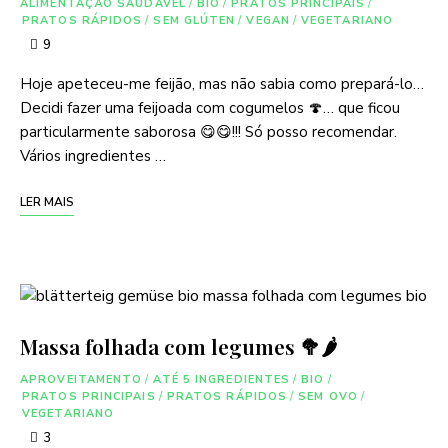
ALIMENTAÇÃO SAUDÁVEL
/
BIO
/
PRATOS PRINCIPAIS
/
PRATOS RÁPIDOS
/
SEM GLÚTEN
/
VEGAN
/
VEGETARIANO
9
Hoje apeteceu-me feijão, mas não sabia como prepará-lo…
Decidi fazer uma feijoada com cogumelos 🍄… que ficou
particularmente saborosa 😋😋!!! Só posso recomendar.
Vários ingredientes …
LER MAIS
Massa folhada com legumes 🥦🌶
APROVEITAMENTO
/
ATÉ 5 INGREDIENTES
/
BIO
/
PRATOS PRINCIPAIS
/
PRATOS RÁPIDOS
/
SEM OVO
/
VEGETARIANO
3