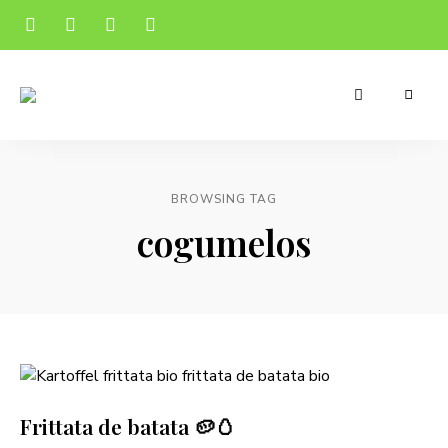
Receitas
Manu's
apetitosas
e
Cuisine
económicas
para
o
BROWSING TAG
teu
dia-
cogumelos
a-
dia
Frittata de batata 🥔🥚