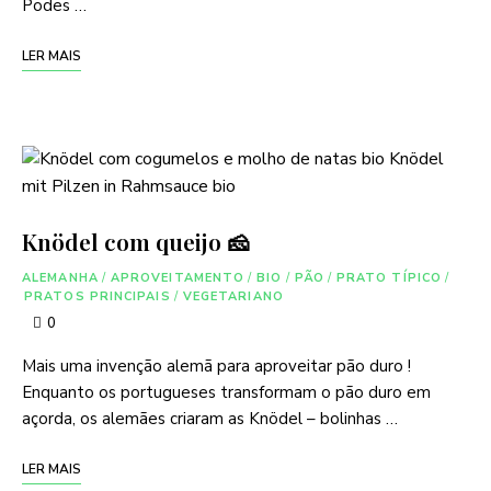
Podes …
LER MAIS
Knödel com queijo 🧀
ALEMANHA
/
APROVEITAMENTO
/
BIO
/
PÃO
/
PRATO TÍPICO
/
PRATOS PRINCIPAIS
/
VEGETARIANO
0
Mais uma invenção alemã para aproveitar pão duro !
Enquanto os portugueses transformam o pão duro em
açorda, os alemães criaram as Knödel – bolinhas …
LER MAIS