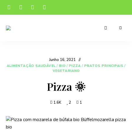
Receitas
Manu's
apetitosas
e
Cuisine
económicas
para
o
Junho 16, 2021
teu
dia-
ALIMENTAÇÃO SAUDÁVEL
/
BIO
/
PIZZA
/
PRATOS PRINCIPAIS
/
a-
VEGETARIANO
dia
Pizza 🌞
1.6K
2
1