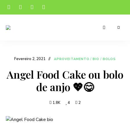
Receitas
Manu's
apetitosas
e
Cuisine
económicas
para
o
Fevereiro 2, 2021
APROVEITAMENTO
/
BIO
/
BOLOS
teu
dia-
a-
Angel Food Cake ou bolo
dia
de anjo 💖😋
1.8K
4
2