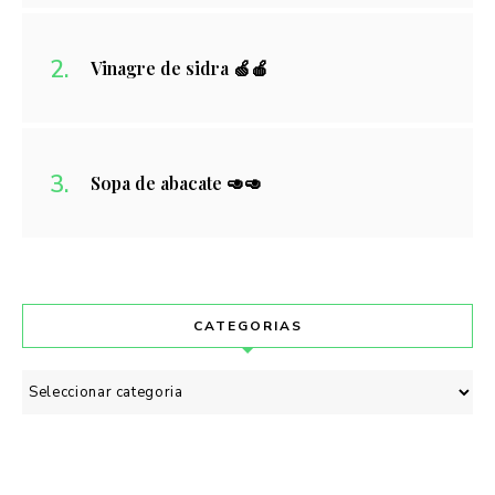
Vinagre de sidra 🍏🍎
Sopa de abacate 🥑🥑
CATEGORIAS
Categorias