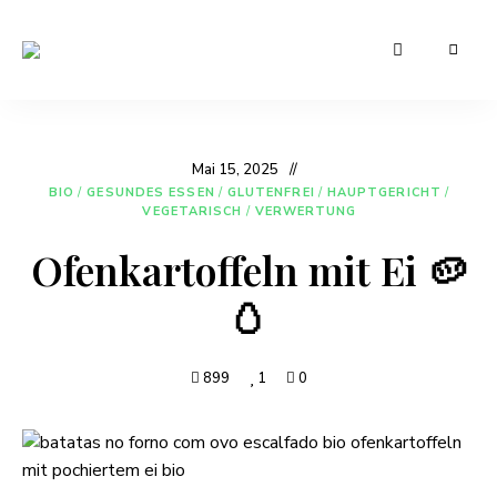
Leckere
Manu's
und
günstige
Cuisine
Rezepte
für
den
Mai 15, 2025
Alltag
BIO
/
GESUNDES ESSEN
/
GLUTENFREI
/
HAUPTGERICHT
/
VEGETARISCH
/
VERWERTUNG
Ofenkartoffeln mit Ei 🥔
🥚
899
1
0