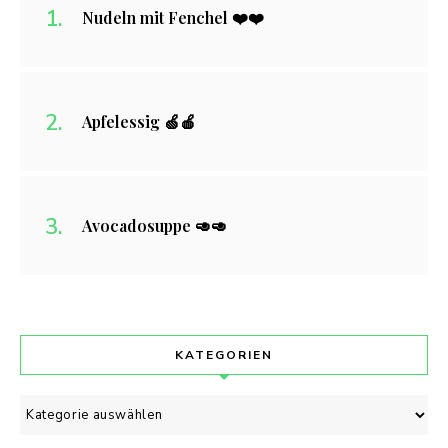
Nudeln mit Fenchel ❤️❤️
Apfelessig 🍏🍎
Avocadosuppe 🥑🥑
KATEGORIEN
Kategorien