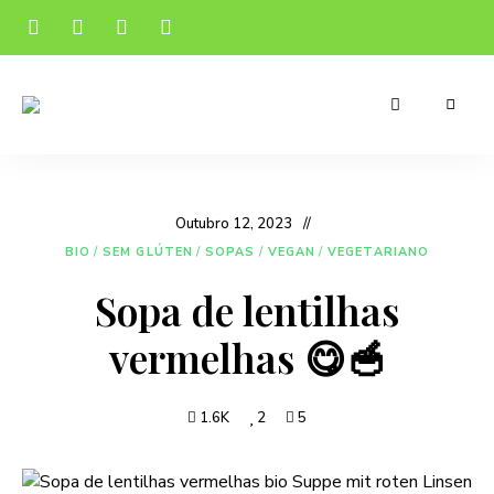
Receitas
Manu's
apetitosas
e
Cuisine
económicas
para
o
Outubro 12, 2023
teu
dia-
BIO
/
SEM GLÚTEN
/
SOPAS
/
VEGAN
/
VEGETARIANO
a-
dia
Sopa de lentilhas
vermelhas 😋🥣
1.6K
2
5