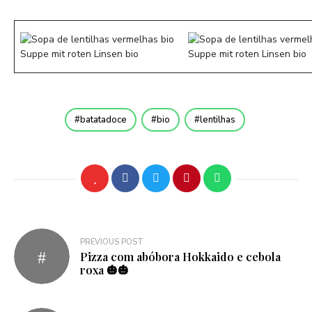
batatadoce
bio
lentilhas
Navegação
PREVIOUS POST
Pizza com abóbora Hokkaido e cebola
de
roxa 🎃🎃
artigos