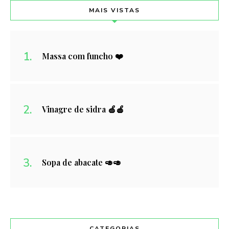
MAIS VISTAS
Massa com funcho ❤️
Vinagre de sidra 🍏🍎
Sopa de abacate 🥑🥑
CATEGORIAS