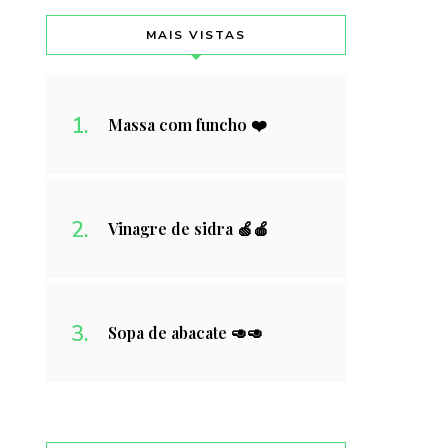
MAIS VISTAS
Massa com funcho ❤️
Vinagre de sidra 🍏🍎
Sopa de abacate 🥑🥑