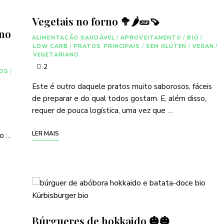
Vegetais no forno 🥦🌶🥒🍠
rno
ALIMENTAÇÃO SAUDÁVEL
/
APROVEITAMENTO
/
BIO
/
LOW CARB
/
PRATOS PRINCIPAIS
/
SEM GLÚTEN
/
VEGAN
/
VEGETARIANO
2
DOS
/
Este é outro daquele pratos muito saborosos, fáceis
de preparar e do qual todos gostam. E, além disso,
requer de pouca logística, uma vez que …
é
LER MAIS
 o …
Búrgueres de hokkaido 🎃🎃