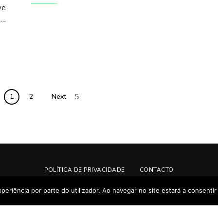
ve
 …
1
2
Next
POLÍTICA DE PRIVACIDADE
CONTACTO
xperiência por parte do utilizador. Ao navegar no site estará a consentir 
Cozinhado & Escrito com
por Manuela Brehm.
Manu's Cuisine © Copyright 2020. Todos os direitos reservados