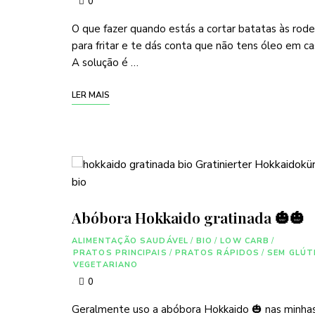
0
O que fazer quando estás a cortar batatas às rode
para fritar e te dás conta que não tens óleo em c
A solução é …
LER MAIS
Abóbora Hokkaido gratinada 🎃🎃
ALIMENTAÇÃO SAUDÁVEL
/
BIO
/
LOW CARB
/
PRATOS PRINCIPAIS
/
PRATOS RÁPIDOS
/
SEM GLÚT
VEGETARIANO
0
Geralmente uso a abóbora Hokkaido 🎃 nas minha