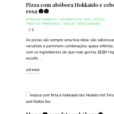
Pizza com abóbora Hokkaido e ceb
roxa 🎃🎃
APROVEITAMENTO
/
AROMÁTICAS
/
BIO
/
PIZZA
/
PRATOS PRINCIPAIS
/
SNACK
/
VEGETARIANO
0
As pizzas são sempre uma boa ideia: são saborosas
versáteis e permitem combinações quase infinitas,
com os ingredientes de que mais gostas 😋😋!! Ho
escolhi …
LER MAIS