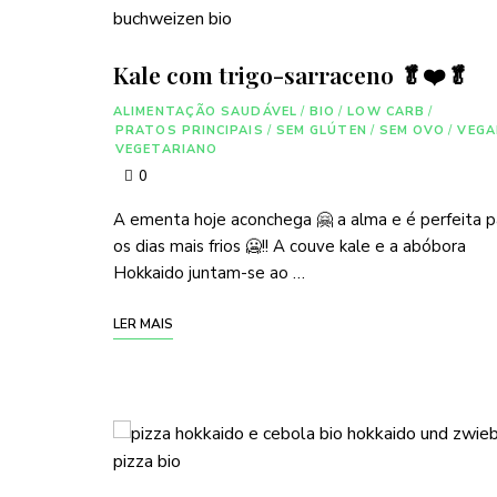
Kale com trigo-sarraceno 🥬❤️🥬
ALIMENTAÇÃO SAUDÁVEL
/
BIO
/
LOW CARB
/
PRATOS PRINCIPAIS
/
SEM GLÚTEN
/
SEM OVO
/
VEGA
VEGETARIANO
0
A ementa hoje aconchega 🤗 a alma e é perfeita p
os dias mais frios 🥶!! A couve kale e a abóbora
Hokkaido juntam-se ao …
LER MAIS