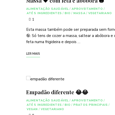
Massa 🧡 com feta e abóbora 🎃
ALIMENTAÇÃO SAUDÁVEL
/
APROVEITAMENTO
/
ATÉ 5 INGREDIENTES
/
BIO
/
MASSA
/
VEGETARIANO
1
Esta massa também pode ser preparada sem forn
🤪. Só tens de cozer a massa, saltear a abóbora e 
feta numa frigideira e depois …
LER MAIS
Empadão diferente 😂😂
ALIMENTAÇÃO SAUDÁVEL
/
APROVEITAMENTO
/
ATÉ 5 INGREDIENTES
/
BIO
/
PRATOS PRINCIPAIS
/
VEGAN
/
VEGETARIANO