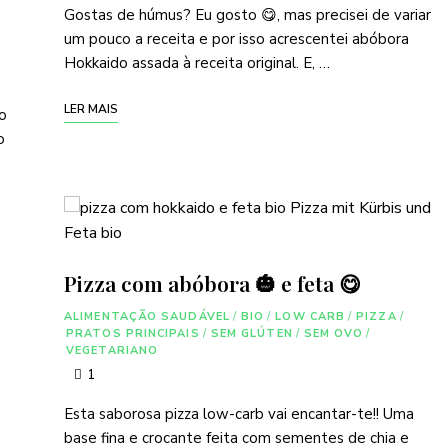
Gostas de húmus? Eu gosto 😋, mas precisei de variar
um pouco a receita e por isso acrescentei abóbora
Hokkaido assada à receita original. E, …
LER MAIS
o
o
Pizza com abóbora 🎃 e feta 😋
ALIMENTAÇÃO SAUDÁVEL
/
BIO
/
LOW CARB
/
PIZZA
/
PRATOS PRINCIPAIS
/
SEM GLÚTEN
/
SEM OVO
/
VEGETARIANO
1
Esta saborosa pizza low-carb vai encantar-te!! Uma
base fina e crocante feita com sementes de chia e