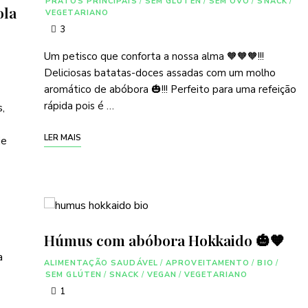
PRATOS PRINCIPAIS
/
SEM GLÚTEN
/
SEM OVO
/
SNACK
/
ola
VEGETARIANO
3
Um petisco que conforta a nossa alma 🧡🧡🧡!!!
Deliciosas batatas-doces assadas com um molho
aromático de abóbora 🎃!!! Perfeito para uma refeição
rápida pois é …
,
LER MAIS
je
Húmus com abóbora Hokkaido 🎃🧡
ALIMENTAÇÃO SAUDÁVEL
/
APROVEITAMENTO
/
BIO
/
SEM GLÚTEN
/
SNACK
/
VEGAN
/
VEGETARIANO
1