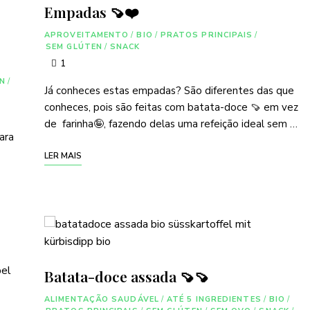
Empadas 🍠❤️
APROVEITAMENTO
/
BIO
/
PRATOS PRINCIPAIS
/
SEM GLÚTEN
/
SNACK
1
N
/
Já conheces estas empadas? São diferentes das que
conheces, pois são feitas com batata-doce 🍠 em vez
de farinha🤪, fazendo delas uma refeição ideal sem …
ara
LER MAIS
Batata-doce assada 🍠🍠
ALIMENTAÇÃO SAUDÁVEL
/
ATÉ 5 INGREDIENTES
/
BIO
/