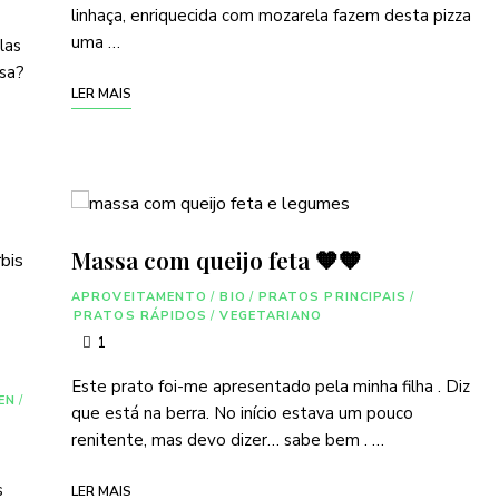
linhaça, enriquecida com mozarela fazem desta pizza
uma …
las
asa?
LER MAIS
Massa com queijo feta 🧡🧡
APROVEITAMENTO
/
BIO
/
PRATOS PRINCIPAIS
/
PRATOS RÁPIDOS
/
VEGETARIANO
1
Este prato foi-me apresentado pela minha filha . Diz
EN
/
que está na berra. No início estava um pouco
renitente, mas devo dizer… sabe bem . …
s
LER MAIS