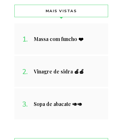
MAIS VISTAS
Massa com funcho ❤️
Vinagre de sidra 🍏🍎
Sopa de abacate 🥑🥑