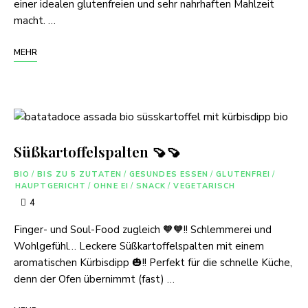
einer idealen glutenfreien und sehr nahrhaften Mahlzeit
macht. …
MEHR
Süßkartoffelspalten 🍠🍠
BIO
/
BIS ZU 5 ZUTATEN
/
GESUNDES ESSEN
/
GLUTENFREI
/
HAUPTGERICHT
/
OHNE EI
/
SNACK
/
VEGETARISCH
4
Finger- und Soul-Food zugleich 🧡🧡!! Schlemmerei und
Wohlgefühl… Leckere Süßkartoffelspalten mit einem
aromatischen Kürbisdipp 🎃!! Perfekt für die schnelle Küche,
denn der Ofen übernimmt (fast) …