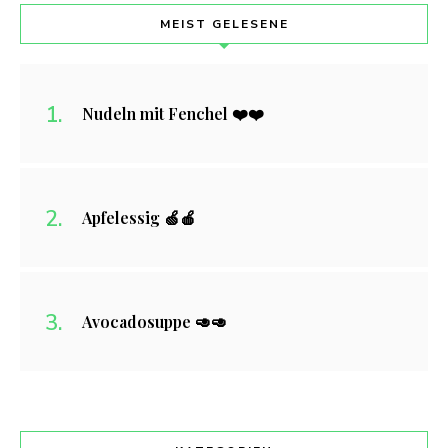
MEIST GELESENE
Nudeln mit Fenchel ❤️❤️
Apfelessig 🍏🍎
Avocadosuppe 🥑🥑