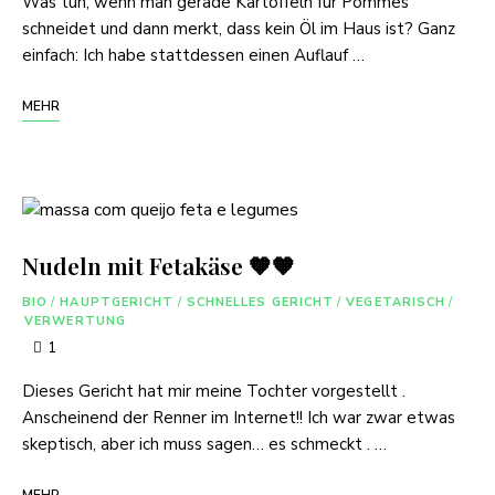
Was tun, wenn man gerade Kartoffeln für Pommes
schneidet und dann merkt, dass kein Öl im Haus ist? Ganz
einfach: Ich habe stattdessen einen Auflauf …
MEHR
Nudeln mit Fetakäse 🧡🧡
BIO
/
HAUPTGERICHT
/
SCHNELLES GERICHT
/
VEGETARISCH
/
VERWERTUNG
1
Dieses Gericht hat mir meine Tochter vorgestellt .
Anscheinend der Renner im Internet!! Ich war zwar etwas
skeptisch, aber ich muss sagen… es schmeckt . …