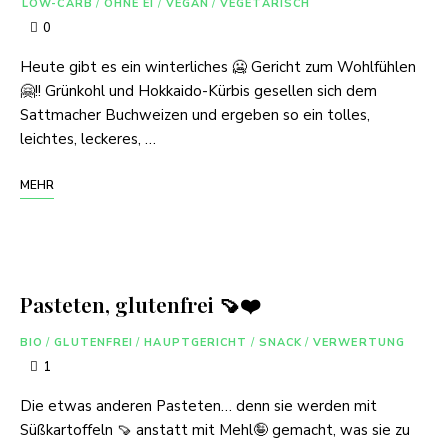
LOW-CARB
/
OHNE EI
/
VEGAN
/
VEGETARISCH
0
Heute gibt es ein winterliches 🥶 Gericht zum Wohlfühlen
🤗!! Grünkohl und Hokkaido-Kürbis gesellen sich dem
Sattmacher Buchweizen und ergeben so ein tolles,
leichtes, leckeres, …
MEHR
Pasteten, glutenfrei 🍠❤️
BIO
/
GLUTENFREI
/
HAUPTGERICHT
/
SNACK
/
VERWERTUNG
1
Die etwas anderen Pasteten… denn sie werden mit
Süßkartoffeln 🍠 anstatt mit Mehl🤪 gemacht, was sie zu