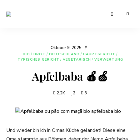
Leckere
Manu's
und
günstige
Cuisine
Rezepte
für
den
Oktober 9, 2025
Alltag
BIO
/
BROT
/
DEUTSCHLAND
/
HAUPTGERICHT
/
TYPISCHES GERICHT
/
VEGETARISCH
/
VERWERTUNG
Apfelbaba 🍎🍏
2.2K
2
3
Und wieder bin ich in Omas Küche gelandet! Diese eine
Oma stammte aus Böhmen, daher der Name Apfelbaba