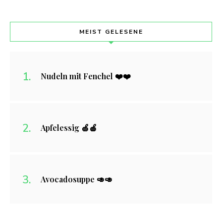
MEIST GELESENE
Nudeln mit Fenchel ❤️❤️
Apfelessig 🍏🍎
Avocadosuppe 🥑🥑