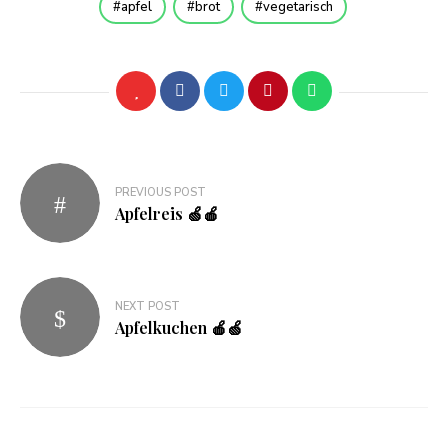
apfel
brot
vegetarisch
Beitragsnavigation
PREVIOUS POST
Apfelreis 🍏🍎
NEXT POST
Apfelkuchen 🍎🍏