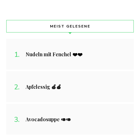
MEIST GELESENE
Nudeln mit Fenchel ❤️❤️
Apfelessig 🍏🍎
Avocadosuppe 🥑🥑