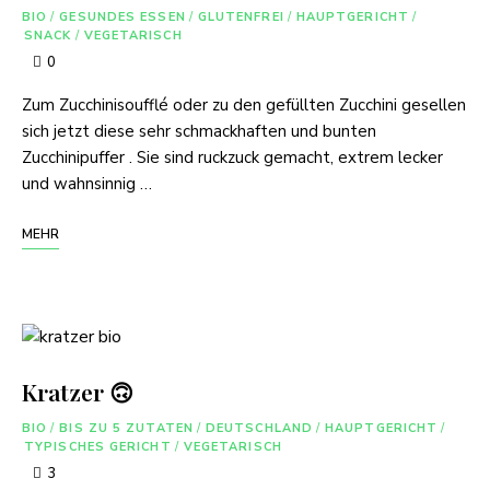
BIO
/
GESUNDES ESSEN
/
GLUTENFREI
/
HAUPTGERICHT
/
SNACK
/
VEGETARISCH
0
Zum Zucchinisoufflé oder zu den gefüllten Zucchini gesellen
sich jetzt diese sehr schmackhaften und bunten
Zucchinipuffer . Sie sind ruckzuck gemacht, extrem lecker
und wahnsinnig …
MEHR
Kratzer 🙃
BIO
/
BIS ZU 5 ZUTATEN
/
DEUTSCHLAND
/
HAUPTGERICHT
/
TYPISCHES GERICHT
/
VEGETARISCH
3