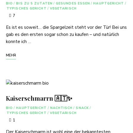
BIO
/
BIS ZU 5 ZUTATEN
/
GESUNDES ESSEN
/
HAUPTGERICHT
/
TYPISCHES GERICHT
/
VEGETARISCH
7
Es ist es soweit… die Spargelzeit steht vor der Tür! Bei uns
gab es den ersten sogar schon zu kaufen – und natürlich
konnte ich …
MEHR
Kaiserschmarrn 🇦🇹✨
BIO
/
HAUPTGERICHT
/
NACHTISCH
/
SNACK
/
TYPISCHES GERICHT
/
VEGETARISCH
1
Der Kaiserschmarrn ist wohl eine der bekanntesten