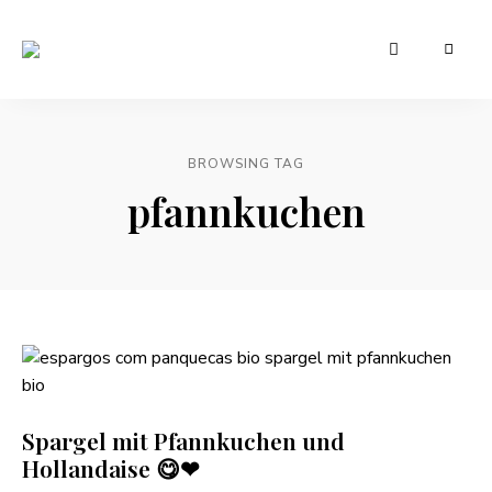
Leckere
Manu's
und
günstige
Cuisine
Rezepte
für
den
BROWSING TAG
Alltag
pfannkuchen
Spargel mit Pfannkuchen und
Hollandaise 😋❤