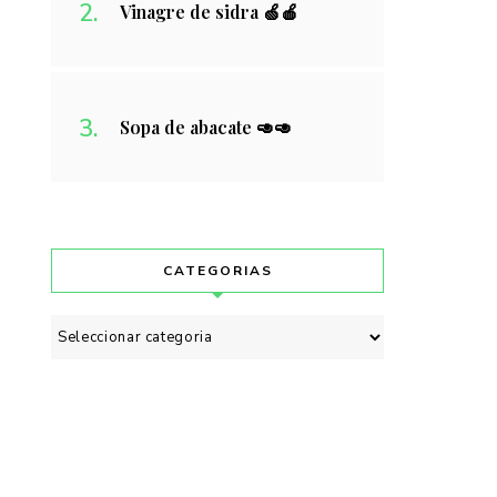
Vinagre de sidra 🍏🍎
Sopa de abacate 🥑🥑
CATEGORIAS
Categorias