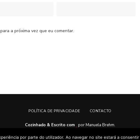
 para a próxima vez que eu comentar.
POLÍTICA DE PRIVACIDADE
CONTACTO
Cozinhado & Escrito com
por Manuela Brehm.
Manu's Cuisine © Copyright 2020. Todos os direitos reservados
xperiência por parte do utilizador. Ao navegar no site estará a consentir 