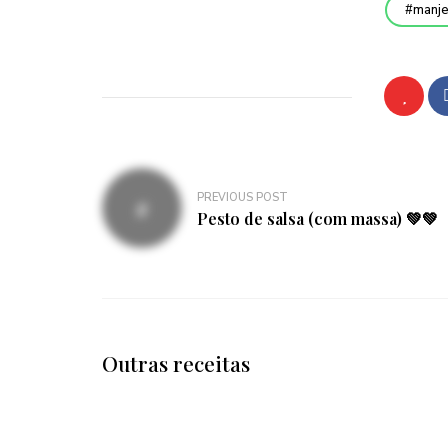
manje
Navegação
PREVIOUS POST
de
Pesto de salsa (com massa) 💚💚
artigos
Outras receitas