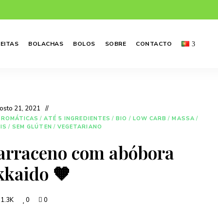
EITAS
BOLACHAS
BOLOS
SOBRE
CONTACTO
osto 21, 2021
AROMÁTICAS
/
ATÉ 5 INGREDIENTES
/
BIO
/
LOW CARB
/
MASSA
/
IS
/
SEM GLÚTEN
/
VEGETARIANO
sarraceno com abóbora
kaido 🧡
1.3K
0
0