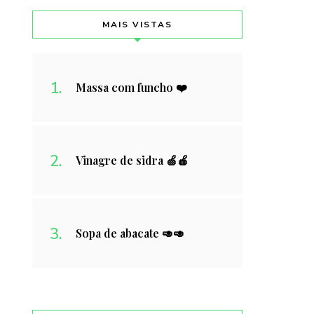
MAIS VISTAS
Massa com funcho ❤️
Vinagre de sidra 🍏🍎
Sopa de abacate 🥑🥑