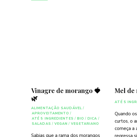
Vinagre de morango 🍓
Mel de
🌿
ATÉ 5 ING
ALIMENTAÇÃO SAUDÁVEL
/
Quando os
APROVEITAMENTO
/
ATÉ 5 INGREDIENTES
/
BIO
/
DICA
/
curtos, o a
SALADAS
/
VEGAN
/
VEGETARIANO
começa a a
Sabias que a rama dos morangos
regressa s