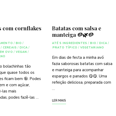
s com cornflakes
Batatas com salsa e
manteiga 🥔🌿🥔
AMENTO
/
BIO
/
ATÉ 5 INGREDIENTES
/
BIO
/
DICA
/
S
/
CEREAIS
/
DICA
/
PRATO TÍPICO
/
VEGETARIANO
EM OVO
/
VEGAN
/
ANO
Em dias de festa a minha avó
fazia saborosas batatas com salsa
o bolachinhas tão
e manteiga para acompanhar
 que quase todos os
espargos e panados 😋😋. Uma
es ficam bem 🤪. Podes
refeição deliciosa, preparada com
️sem e com açúcar,
…
-las mais
das, podes fazê-las …
LER MAIS