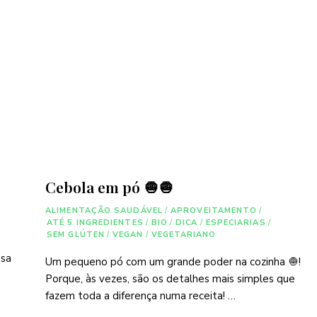
Cebola em pó 🧅🧅
ALIMENTAÇÃO SAUDÁVEL
/
APROVEITAMENTO
/
A
ATÉ 5 INGREDIENTES
/
BIO
/
DICA
/
ESPECIARIAS
/
SEM GLÚTEN
/
VEGAN
/
VEGETARIANO
asa
Um pequeno pó com um grande poder na cozinha 🧅!
Porque, às vezes, são os detalhes mais simples que
fazem toda a diferença numa receita! …