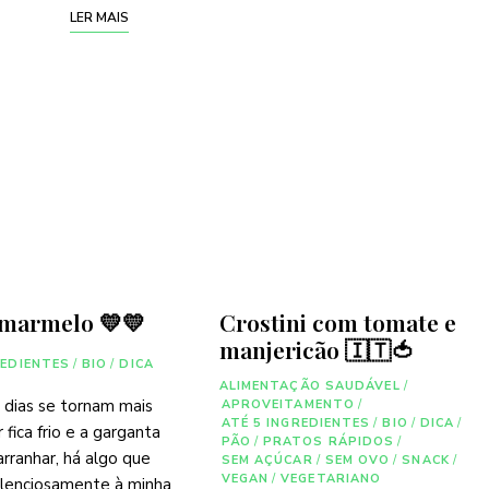
LER MAIS
 marmelo 💛💛
Crostini com tomate e
manjericão 🇮🇹🍅
REDIENTES
/
BIO
/
DICA
ALIMENTAÇÃO SAUDÁVEL
/
 dias se tornam mais
APROVEITAMENTO
/
ATÉ 5 INGREDIENTES
/
BIO
/
DICA
/
r fica frio e a garganta
PÃO
/
PRATOS RÁPIDOS
/
rranhar, há algo que
SEM AÇÚCAR
/
SEM OVO
/
SNACK
/
VEGAN
/
VEGETARIANO
ilenciosamente à minha