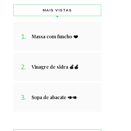
MAIS VISTAS
Massa com funcho ❤️
Vinagre de sidra 🍏🍎
Sopa de abacate 🥑🥑