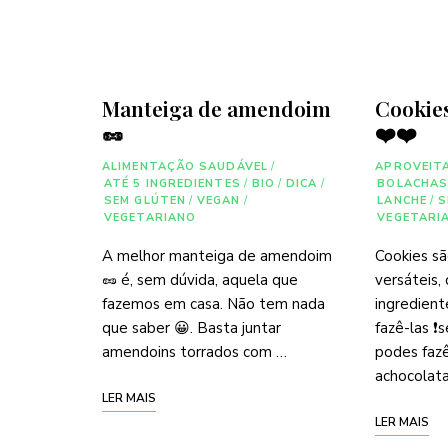
Manteiga de amendoim
Cookie
🥜
❤️❤️
ALIMENTAÇÃO SAUDÁVEL
/
APROVEIT
ATÉ 5 INGREDIENTES
/
BIO
/
DICA
/
BOLACHA
SEM GLÚTEN
/
VEGAN
/
LANCHE
/
S
VEGETARIANO
VEGETARI
A melhor manteiga de amendoim
Cookies sã
🥜 é, sem dúvida, aquela que
versáteis,
fazemos em casa. Não tem nada
ingredient
que saber 😀. Basta juntar
fazê-las ❗
amendoins torrados com …
podes fazê
achocolata
LER MAIS
LER MAIS