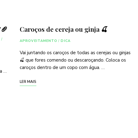
🥖
Caroços de cereja ou ginja 🍒
A
/
APROVEITAMENTO
/
DICA
Vai juntando os caroços de todas as cerejas ou ginjas
🍒 que fores comendo ou descaroçando. Coloca os
caroços dentro de um copo com água. …
a …
LER MAIS