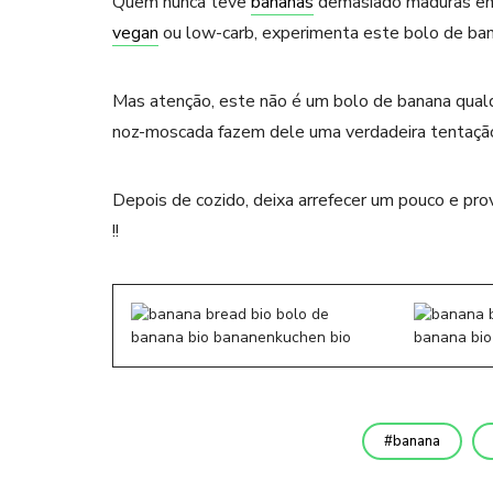
Quem nunca teve
bananas
demasiado maduras em 
vegan
ou low-carb, experimenta este bolo de ban
Mas atenção, este não é um bolo de banana qualq
noz-moscada fazem dele uma verdadeira tentação
Depois de cozido, deixa arrefecer um pouco e pro
!!
banana