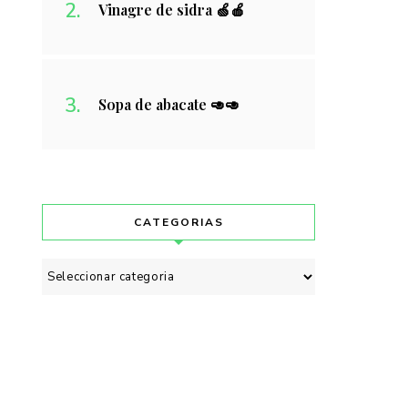
Vinagre de sidra 🍏🍎
Sopa de abacate 🥑🥑
CATEGORIAS
Categorias