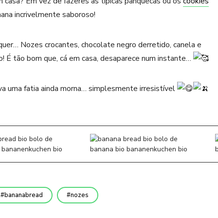
casa? Em vez de fazeres as típicas panquecas ou os
cookies
ana incrivelmente saboroso!
uer… Nozes crocantes, chocolate negro derretido, canela e
! É tão bom que, cá em casa, desaparece num instante…
va uma fatia ainda morna… simplesmente irresistível
bananabread
nozes