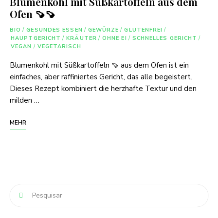
Blumenkohl mit Süßkartoffeln aus dem
Ofen 🍠🍠
BIO
/
GESUNDES ESSEN
/
GEWÜRZE
/
GLUTENFREI
/
HAUPTGERICHT
/
KRÄUTER
/
OHNE EI
/
SCHNELLES GERICHT
/
VEGAN
/
VEGETARISCH
Blumenkohl mit Süßkartoffeln 🍠 aus dem Ofen ist ein
einfaches, aber raffiniertes Gericht, das alle begeistert.
Dieses Rezept kombiniert die herzhafte Textur und den
milden …
MEHR